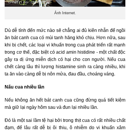
Ảnh Internet.
Dù dễ tính đến mức nào sẽ chẳng ai đủ kiên nhẫn để ngồi
ăn bát canh cua có mùi tanh hăng khó chịu. Hơn nữa, sau
khi bị chết, các loại vi khuẩn trong cua phát triển rất mạnh
trong cơ thể, đặc biệt có acid amin histidine - một chất độc
gây ra dị ứng miễn dịch có hại cho con người. Nếu cua
chết càng lâu thì lượng histamine sinh ra càng nhiều, khi
ta ăn vào càng dễ bị nôn mửa, đau đầu, choáng váng.
Nấu cua nhiều lần
Nếu không ăn hết bát canh cua cũng đừng quá tiết kiệm
mà giữ lại ngày hôm sau và đun lại nhiều lần.
Đó là một sai lầm tệ hại bởi trong thịt cua có rất nhiều chất
đạm, để lâu rất dễ bị ôi thiu, ô nhiễm do vi khuẩn xâm