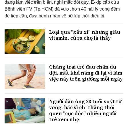
đang làm việc trên biển, nghi mắc đột quỵ. Ê-kíp cấp cứu
Bệnh viện FV (Tp.HCM) đã vượt hơn 40 hải lý trong đêm
để tiếp cận, đưa bệnh nhân về bờ kịp thời điều trị.
Loại quả "xấu xí" nhưng giàu
vitamin, cứ ra chợ là thấy
Chàng trai trẻ đau chân dữ
dội, mất khả năng đi lại vì làm
việc này trên giường mỗi ngày
Người đàn ông 28 tuổi suýt tử
vong, bác sĩ chỉ thẳng thói
quen "cực độc" nhiều người
trẻ xem nhẹ