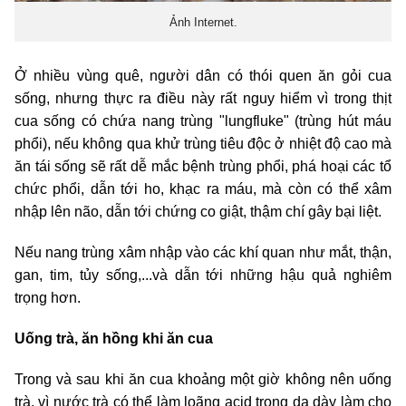
Ảnh Internet.
Ở nhiều vùng quê, người dân có thói quen ăn gỏi cua
sống, nhưng thực ra điều này rất nguy hiểm vì trong thịt
cua sống có chứa nang trùng "lungfluke" (trùng hút máu
phổi), nếu không qua khử trùng tiêu độc ở nhiệt độ cao mà
ăn tái sống sẽ rất dễ mắc bệnh trùng phổi, phá hoại các tổ
chức phổi, dẫn tới ho, khạc ra máu, mà còn có thể xâm
nhập lên não, dẫn tới chứng co giật, thậm chí gây bại liệt.
Nếu nang trùng xâm nhập vào các khí quan như mắt, thận,
gan, tim, tủy sống,...và dẫn tới những hậu quả nghiêm
trọng hơn.
Uống trà, ăn hồng khi ăn cua
Trong và sau khi ăn cua khoảng một giờ không nên uống
trà, vì nước trà có thể làm loãng acid trong dạ dày làm cho