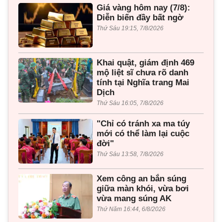
Giá vàng hôm nay (7/8):
Diễn biến đầy bất ngờ
Thứ Sáu 19:15, 7/8/2026
Khai quật, giám định 469
mộ liệt sĩ chưa rõ danh
tính tại Nghĩa trang Mai
Dịch
Thứ Sáu 16:05, 7/8/2026
"Chỉ có tránh xa ma túy
mới có thể làm lại cuộc
đời"
Thứ Sáu 13:58, 7/8/2026
Xem công an bắn súng
giữa màn khói, vừa bơi
vừa mang súng AK
Thứ Năm 16:44, 6/8/2026