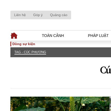
Liên hệ
Góp ý
Quảng cáo
TOÀN CẢNH
PHÁP LUẬT
Dòng sự kiện
TAG - CÚC PHƯƠNG
TOÀN CẢNH
PHÁP LUẬ
Tiêu điểm
Dòng chảy phá
Cú
Chính sách
Góc nhìn luật 
Sự kiện
Hồ sơ điều tr
Đối thoại
Tiếng nói côn
Thế giới
An ninh - Hìn