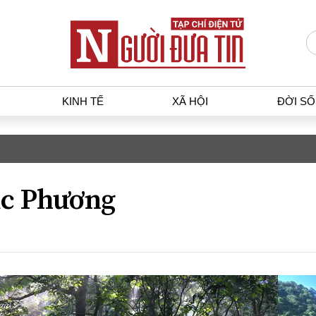
KINH TẾ
XÃ HỘI
ĐỜI S
T
KINH TẾ
XÃ HỘ
p luật
Bất động sản
Dân sin
c Phương
gia
Tài chính - Ngân hàng
Giáo dụ
a
Kinh tế vĩ mô
Văn hoá
g dân
Hồ sơ doanh nghiệp
Môi trư
h sự
Xu hướng thị trường
Giao thô
Tiêu dùng và dư luận
Công nghệ