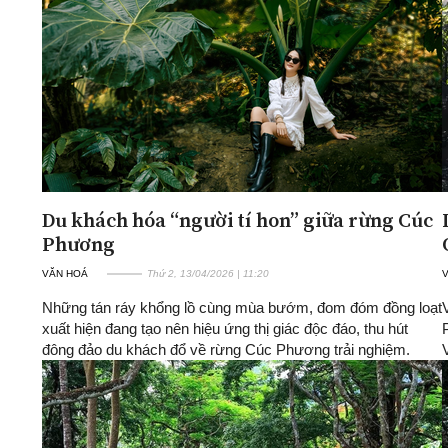
ĐA CHIỀU
INFOCUS
Quan điểm
Xi nhan Trái Phải
Bạn đọc viết
Du khách hóa “người tí hon” giữa rừng Cúc
Phương
VĂN HOÁ
Thứ 2, 13/04/2026 | 11:20
Những tán ráy khổng lồ cùng mùa bướm, đom đóm đồng loạt
xuất hiện đang tạo nên hiệu ứng thị giác độc đáo, thu hút
đông đảo du khách đổ về rừng Cúc Phương trải nghiệm.