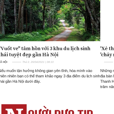
"Vuốt ve" tâm hồn với 3 khu du lịch sinh
'Xẻ t
thái tuyệt đẹp gần Hà Nội
'chảy
Ã HỘI
Thứ 2, 26/04/2021 | 08:10
Nếu muốn tận hưởng không gian yên tĩnh, hòa mình vào
Những n
thiên nhiên bạn có thể tham khảo ngay 3 địa điểm du lịch sinh
địa bàn
thái gần Hà Nội dưới đây.
Thanh Hó
trăm năm