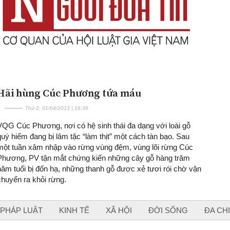
Hãi hùng Cúc Phương tứa máu
Thứ 2, 01/04/2013 | 16:39
VQG Cúc Phương, nơi có hệ sinh thái đa dạng với loài gỗ
quý hiếm đang bị lâm tặc “làm thịt” một cách tàn bạo. Sau
một tuần xâm nhập vào rừng vùng đệm, vùng lõi rừng Cúc
Phương, PV tận mắt chứng kiến những cây gỗ hàng trăm
năm tuổi bị đốn hạ, những thanh gỗ được xẻ tươi rói chờ vận
chuyển ra khỏi rừng.
PHÁP LUẬT
KINH TẾ
XÃ HỘI
ĐỜI SỐNG
ĐA CH