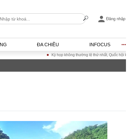
Đăng nhập
ỐNG
ĐA CHIỀU
INFOCUS
Kỳ họp không thường lệ thứ nhất, Quốc hội khóa XVI
I
ĐỜI SỐNG
h
Gia đình
c
Sức khỏe
Cần biết
ờng
Cộng đồng mạng
ng – Đô thị