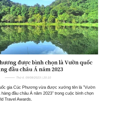
hương được bình chọn là Vườn quốc
Đăng ký tin tức mới
àng đầu châu Á năm 2023
Thứ 4, 09/08/2023 | 20:10
ốc gia Cúc Phương vừa được xướng tên là "Vườn
a hàng đầu châu Á năm 2023" trong cuộc bình chọn
ld Travel Awards.