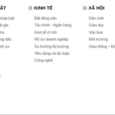
UẬT
KINH TẾ
XÃ HỘI
háp luật
Bất động sản
Dân sinh
t gia
Tài chính - Ngân hàng
Giáo dục
tra
Kinh tế vĩ mô
Văn hoá
ông dân
Hồ sơ doanh nghiệp
Môi trường
ình sự
Xu hướng thị trường
Giao thông – Đô
Tiêu dùng và dư luận
Công nghệ
S