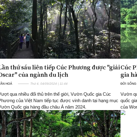
Lần thứ sáu liên tiếp Cúc Phương được "giải
Cúc P
Oscar" của ngành du lịch
gia h
VĂN HOÁ
Thứ 4, 04/09/2024 | 11:44
ĐỜI SỐNG
Vượt qua nhiều đối thủ trên thế giới, Vườn Quốc gia Cúc
Vườn qu
Phương của Việt Nam tiếp tục được vinh danh tại hạng mục
quốc gi
Vườn Quốc gia hàng đầu châu Á năm 2024.
của Wor