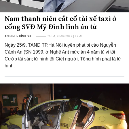
Nam thanh niên cắt cổ tài xế taxi ở
cổng SVĐ Mỹ Đình lĩnh án tử
AN NINH - HÌNH SỰ
Thứ 4, 25/09/2019 | 19:41
Ngày 25/9, TAND TP.Hà Nội tuyên phạt bị cáo Nguyễn
Cảnh An (SN 1999, ở Nghệ An) mức án 4 năm tù vì tội
Cướp tài sản; tử hình tội Giết người. Tổng hình phạt là tử
hình.