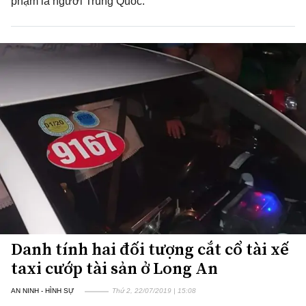
phạm là người Trung Quốc.
Danh tính hai đối tượng cắt cổ tài xế
taxi cướp tài sản ở Long An
AN NINH - HÌNH SỰ
Thứ 2, 22/07/2019 | 15:08