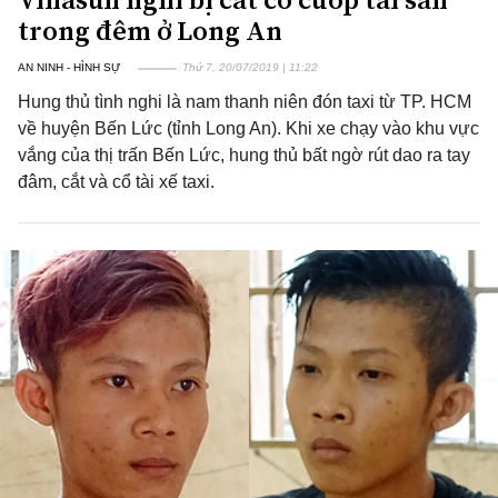
trong đêm ở Long An
AN NINH - HÌNH SỰ
Thứ 7, 20/07/2019 | 11:22
Hung thủ tình nghi là nam thanh niên đón taxi từ TP. HCM
về huyện Bến Lức (tỉnh Long An). Khi xe chạy vào khu vực
vắng của thị trấn Bến Lức, hung thủ bất ngờ rút dao ra tay
đâm, cắt và cổ tài xế taxi.