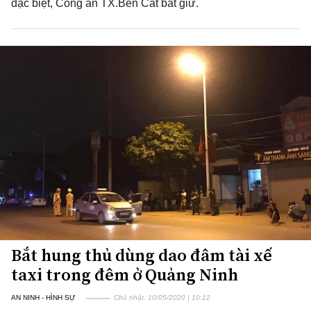
đặc biệt, Công an TX.Bến Cát bắt giữ.
Bắt hung thủ dùng dao đâm tài xế
taxi trong đêm ở Quảng Ninh
AN NINH - HÌNH SỰ
Chủ nhật, 10/05/2020 | 10:12