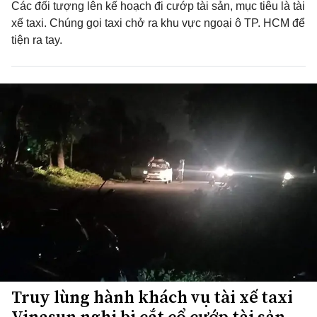
Các đối tượng lên kế hoạch đi cướp tài sản, mục tiêu là tài
xế taxi. Chúng gọi taxi chở ra khu vực ngoại ô TP. HCM để
tiện ra tay.
Truy lùng hành khách vụ tài xế taxi
Vinasun nghi bị cắt cổ cướp tài sản