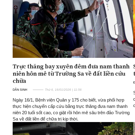
ĐA CHIỀU
INFOCUS
Quan điểm
Xi nhan Trái Phải
Bạn đọc viết
Trực thăng bay xuyên đêm đưa nam thanh
niên hôn mê từ Trường Sa về đất liền cứu
chữa
DÂN SINH
Thứ 6, 16/01/2026 | 11:56
Ngày 16/1, Bệnh viện Quân y 175 cho biết, vừa phối hợp
thực hiện chuyến cấp cứu bằng trực thăng đưa nam thanh
niên 20 tuổi sốt cao, co giật rồi hôn mê sâu trên đảo Trường
Sa về đất liền để chữa trị kịp thời.