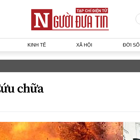
KINH TẾ
XÃ HỘI
ĐỜI S
T
KINH TẾ
XÃ HỘ
p luật
Bất động sản
Dân sin
ứu chữa
gia
Tài chính - Ngân hàng
Giáo dụ
a
Kinh tế vĩ mô
Văn hoá
g dân
Hồ sơ doanh nghiệp
Môi trư
h sự
Xu hướng thị trường
Giao thô
Tiêu dùng và dư luận
Công nghệ