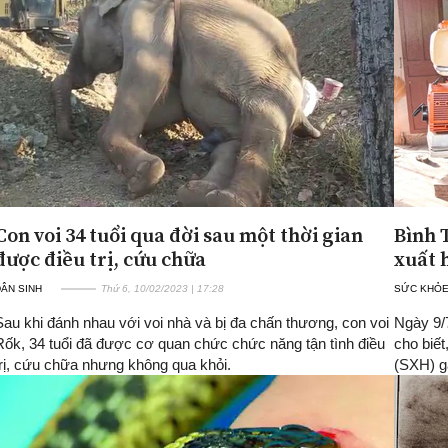
Con voi 34 tuổi qua đời sau một thời gian
Bình 
được điều trị, cứu chữa
xuất 
ÂN SINH
Thứ 6, 10/02/2023 | 17:28
SỨC KHỎ
Sau khi đánh nhau với voi nhà và bị đa chấn thương, con voi
Ngày 9/7
Rốk, 34 tuổi đã được cơ quan chức chức năng tận tình điều
cho biết
trị, cứu chữa nhưng không qua khỏi.
(SXH) g