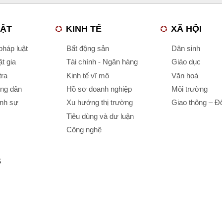
UẬT
KINH TẾ
XÃ HỘI
háp luật
Bất động sản
Dân sinh
t gia
Tài chính - Ngân hàng
Giáo dục
tra
Kinh tế vĩ mô
Văn hoá
ông dân
Hồ sơ doanh nghiệp
Môi trường
ình sự
Xu hướng thị trường
Giao thông – Đô
Tiêu dùng và dư luận
Công nghệ
S