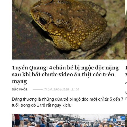
Tuyên Quang: 4 cháu bé bị ngộc độc nặng
sau khi bắt chước video ăn thịt cóc trên
mạng
A
SỨC KHỎE
Thứ 4, 29/04/2020 | 21:00
Đáng thương là những đứa trẻ bị ngộ độc mới chỉ từ 5 đến 7
tuổi, trong đó 1 trẻ rất nguy kịch.