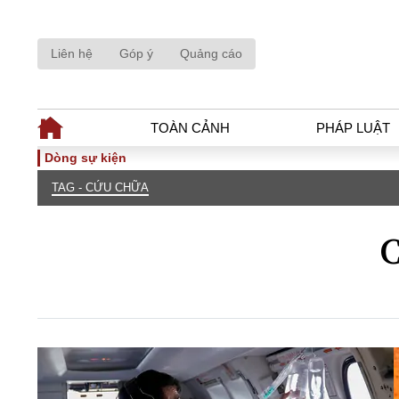
Liên hệ
Góp ý
Quảng cáo
TOÀN CẢNH
PHÁP LUẬT
Dòng sự kiện
TAG - CỨU CHỮA
TOÀN CẢNH
PHÁP LUẬ
Tiêu điểm
Dòng chảy phá
C
Chính sách
Góc nhìn luật 
Sự kiện
Hồ sơ điều tr
Đối thoại
Tiếng nói côn
Thế giới
An ninh - Hìn