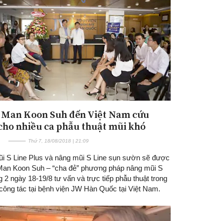
 Man Koon Suh đến Việt Nam cứu
cho nhiều ca phẫu thuật mũi khó
Thứ 7, 18/08/2018 | 21:09
i S Line Plus và nâng mũi S Line sụn sườn sẽ được
an Koon Suh – “cha đẻ” phương pháp nâng mũi S
ng 2 ngày 18-19/8 tư vấn và trực tiếp phẫu thuật trong
công tác tại bệnh viện JW Hàn Quốc tại Việt Nam.