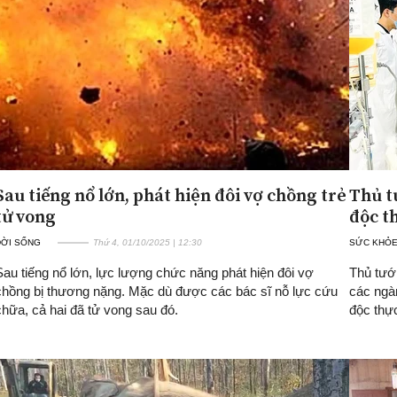
Sau tiếng nổ lớn, phát hiện đôi vợ chồng trẻ
Thủ t
tử vong
độc t
ĐỜI SỐNG
Thứ 4, 01/10/2025 | 12:30
SỨC KHỎ
Sau tiếng nổ lớn, lực lượng chức năng phát hiện đôi vợ
Thủ tướ
chồng bị thương nặng. Mặc dù được các bác sĩ nỗ lực cứu
các ngà
chữa, cả hai đã tử vong sau đó.
độc thự