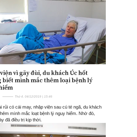
viện vì gãy đùi, du khách Úc hốt
 biết mình mắc thêm loại bệnh lý
hiểm
Thứ 4, 04/12/2019 | 15:46
i rủi có cái may, nhập viện sau cú té ngã, du khách
 thêm mình mắc loạt bệnh lý nguy hiểm. Nhờ đó,
y đã điều trị kịp thời.