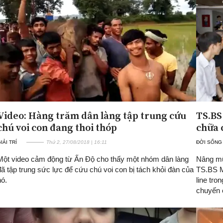
Video: Hàng trăm dân làng tập trung cứu
TS.BS
chú voi con đang thoi thóp
chữa 
IẢI TRÍ
Thứ 2, 27/08/2018 | 16:11
ĐỜI SỐNG
Một video cảm động từ Ấn Độ cho thấy một nhóm dân làng
Nâng mũ
đã tập trung sức lực để cứu chú voi con bị tách khỏi đàn của
TS.BS M
nó.
line tro
chuyến 