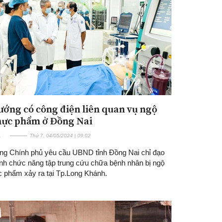
ướng có công điện liên quan vụ ngộ
Đăng ký tin tức mới
hực phẩm ở Đồng Nai
E
Thứ 7, 04/05/2024 | 09:02
ng Chính phủ yêu cầu UBND tỉnh Đồng Nai chỉ đạo
nh chức năng tập trung cứu chữa bệnh nhân bị ngộ
c phẩm xảy ra tại Tp.Long Khánh.