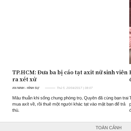
TP.HCM: Đưa ba bị cáo tạt axit nữ sinh viên
ra xét xử
AN NINH - HÌNH SỰ
Thứ 5, 20/04/2017 | 08:07
Mâu thuẫn khi sống chung phòng trọ, Quyên đã cùng bạn trai
mua axít về, rồi thuê một người khác tạt vào mặt bạn để trả
thù.
TOÀN CẢNH