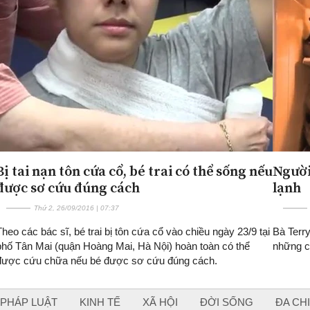
Bị tai nạn tôn cứa cổ, bé trai có thể sống nếu
Người
được sơ cứu đúng cách
lạnh
Thứ 2, 26/09/2016 | 07:37
Theo các bác sĩ, bé trai bị tôn cứa cổ vào chiều ngày 23/9 tại
Bà Terry
phố Tân Mai (quận Hoàng Mai, Hà Nội) hoàn toàn có thể
những c
được cứu chữa nếu bé được sơ cứu đúng cách.
PHÁP LUẬT
KINH TẾ
XÃ HỘI
ĐỜI SỐNG
ĐA CH