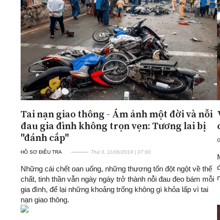
Tai nạn giao thông - Ám ảnh một đời và nỗi
đau gia đình không trọn vẹn: Tương lai bị
"đánh cắp"
G
HỒ SƠ ĐIỀU TRA
Thứ 3, 11/06/2019 | 07:00
Những cái chết oan uổng, những thương tổn đột ngột về thể
chất, tinh thần vẫn ngày ngày trở thành nỗi đau đeo bám mỗi
gia đình, để lại những khoảng trống không gì khỏa lấp vì tai
nạn giao thông.