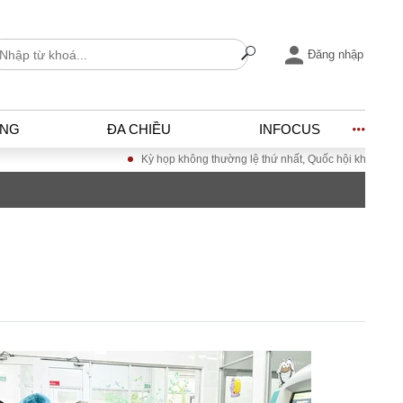
Đăng nhập
ỐNG
ĐA CHIỀU
INFOCUS
Kỳ họp không thường lệ thứ nhất, Quốc hội khóa XVI
Đưa Nghị
I
ĐỜI SỐNG
h
Gia đình
c
Sức khỏe
Cần biết
ờng
Cộng đồng mạng
ng – Đô thị