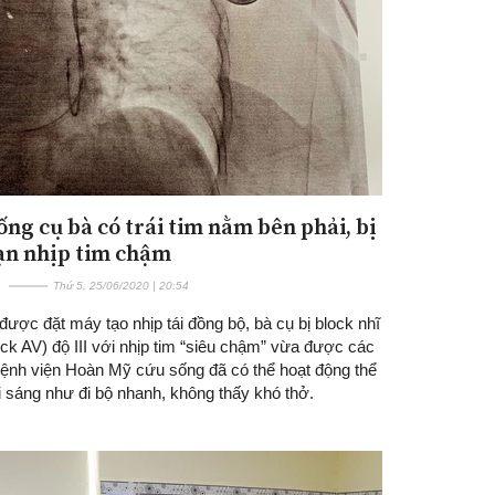
ống cụ bà có trái tim nằm bên phải, bị
oạn nhịp tim chậm
Thứ 5, 25/06/2020 | 20:54
được đặt máy tạo nhịp tái đồng bộ, bà cụ bị block nhĩ
ock AV) độ III với nhịp tim “siêu chậm” vừa được các
Bệnh viện Hoàn Mỹ cứu sống đã có thể hoạt động thể
i sáng như đi bộ nhanh, không thấy khó thở.