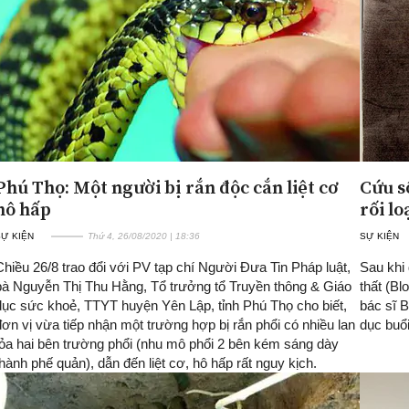
Phú Thọ: Một người bị rắn độc cắn liệt cơ
Cứu s
hô hấp
rối l
SỰ KIỆN
Thứ 4, 26/08/2020 | 18:36
SỰ KIỆN
hiều 26/8 trao đổi với PV tạp chí Người Đưa Tin Pháp luật,
Sau khi 
bà Nguyễn Thị Thu Hằng, Tổ trưởng tổ Truyền thông & Giáo
thất (Bl
dục sức khoẻ, TTYT huyện Yên Lập, tỉnh Phú Thọ cho biết,
bác sĩ 
ơn vị vừa tiếp nhận một trường hợp bị rắn phổi có nhiều lan
dục buổ
tỏa hai bên trường phổi (nhu mô phổi 2 bên kém sáng dày
hành phế quản), dẫn đến liệt cơ, hô hấp rất nguy kịch.