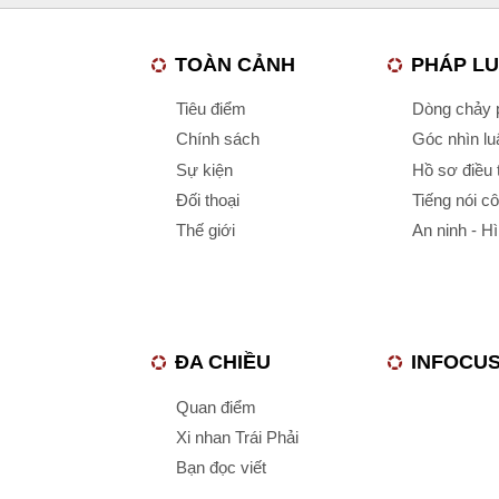
TOÀN CẢNH
PHÁP L
Tiêu điểm
Dòng chảy p
Chính sách
Góc nhìn luậ
Sự kiện
Hồ sơ điều 
Đối thoại
Tiếng nói c
Thế giới
An ninh - H
ĐA CHIỀU
INFOCU
Quan điểm
Xi nhan Trái Phải
Bạn đọc viết