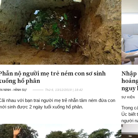
Phẫn nộ người mẹ trẻ ném con sơ sinh
Nhập 
xuống hố phân
hoảng
nguy 
N NINH - HÌNH SỰ
Thứ 6, 13/12/2019 | 18:42
SỰ KIỆN
Cãi nhau với bạn trai người mẹ trẻ nhẫn tâm ném đứa con
mới sinh được 2 ngày tuổi xuống hố phân.
Trong cá
Úc biết
người nà