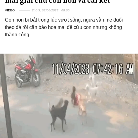
mai giải cứu con non và cái kết
VIDEO
Thứ 5, 08/06/2023 | 08:00
Con non bị bắt trong lúc vượt sông, ngựa vằn mẹ đuổi
theo đá rồi cắn báo hoa mai để cứu con nhưng không
thành công.