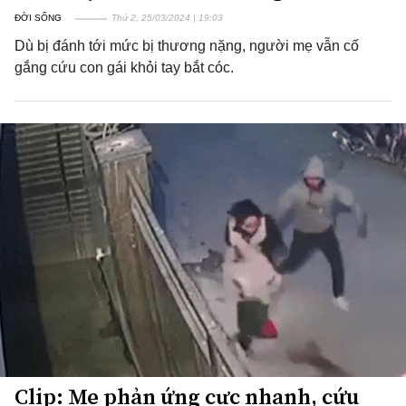
ĐỜI SỐNG
Thứ 2, 25/03/2024 | 19:03
Dù bị đánh tới mức bị thương nặng, người mẹ vẫn cố
gắng cứu con gái khỏi tay bắt cóc.
Clip: Mẹ phản ứng cực nhanh, cứu