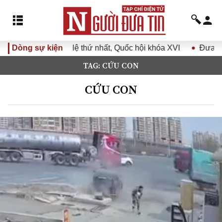
a XVI
Dòng sự kiện
Đưa Nghị quyết Đại hội Đảng XIV vào cuộc sống
TAG: CỨU CON
CỨU CON