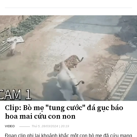
Clip: Bò mẹ "tung cước" đá gục báo
hoa mai cứu con non
VIDEO
Thứ 5, 28/03/2024 | 20:19
Đoạn clip ghi lại khoảnh khắc một con bò mẹ đã cứu mạng