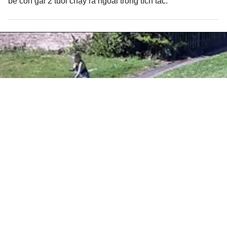
bế con gái 2 tuổi chạy ra ngoài trong tích tắc.
Clip: Con trai bị cống thoát nước
"nuốt chửng", mẹ lao xuống giải cứu
VIDEO
Thứ 5, 26/05/2022 | 14:40