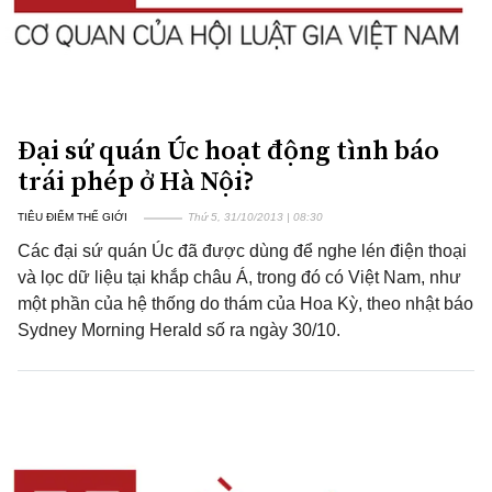
Đại sứ quán Úc hoạt động tình báo
trái phép ở Hà Nội?
TIÊU ĐIỂM THẾ GIỚI
Thứ 5, 31/10/2013 | 08:30
Các đại sứ quán Úc đã được dùng để nghe lén điện thoại
và lọc dữ liệu tại khắp châu Á, trong đó có Việt Nam, như
một phần của hệ thống do thám của Hoa Kỳ, theo nhật báo
Sydney Morning Herald số ra ngày 30/10.