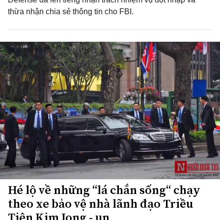
thừa nhận chia sẻ thông tin cho FBI.
Hé lộ về những “lá chắn sống“ chạy
theo xe bảo vệ nhà lãnh đạo Triều
Tiên Kim Jong - un