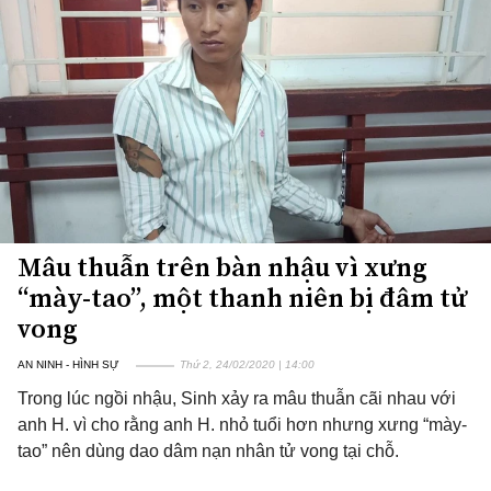
Mâu thuẫn trên bàn nhậu vì xưng
“mày-tao”, một thanh niên bị đâm tử
vong
AN NINH - HÌNH SỰ
Thứ 2, 24/02/2020 | 14:00
Trong lúc ngồi nhậu, Sinh xảy ra mâu thuẫn cãi nhau với
anh H. vì cho rằng anh H. nhỏ tuổi hơn nhưng xưng “mày-
tao” nên dùng dao dâm nạn nhân tử vong tại chỗ.