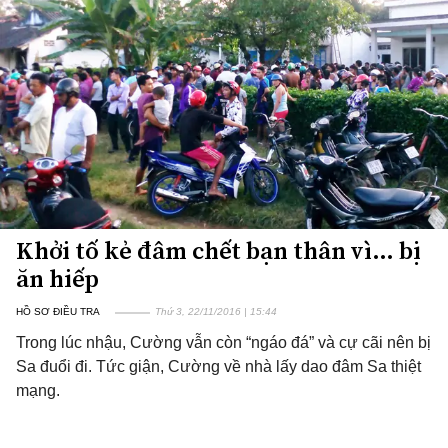
Khởi tố kẻ đâm chết bạn thân vì… bị
ăn hiếp
HỒ SƠ ĐIỀU TRA
Thứ 3, 22/11/2016 | 15:44
Trong lúc nhậu, Cường vẫn còn “ngáo đá” và cự cãi nên bị
Sa đuổi đi. Tức giận, Cường về nhà lấy dao đâm Sa thiệt
mạng.