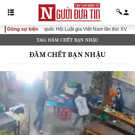
quốc Hội Luật gia Việt Nam lần thứ XV
Dòng sự kiện
Chiến dịch 500 ngà
TAG: ĐÂM CHẾT BẠN NHẬU
ĐÂM CHẾT BẠN NHẬU