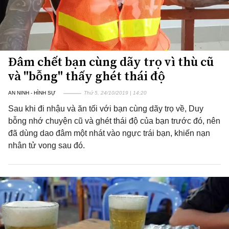
Đâm chết bạn cùng dãy trọ vì thù cũ
và "bỗng" thấy ghét thái độ
AN NINH - HÌNH SỰ
Thứ 5, 24/10/2019 | 14:20
Sau khi đi nhậu và ăn tối với bạn cùng dãy trọ về, Duy
bỗng nhớ chuyện cũ và ghét thái độ của bạn trước đó, nên
đã dùng dao đâm một nhát vào ngực trái bạn, khiến nạn
nhân tử vong sau đó.