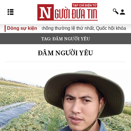
Kỳ họp không thường lệ thứ nhất, Quốc hội khóa XVI
Dòng sự kiện
Đư
TAG: ĐÂM NGƯỜI YÊU
ĐÂM NGƯỜI YÊU