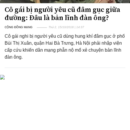
Cô gái bị người yêu cũ đâm gục giữa
đường: Đâu là bản lĩnh đàn ông?
CỘNG ĐỒNG MẠNG
Thứ 2, 15/10/2018 | 14:37
Cô gái nghi bị người yêu cũ dùng hung khí đâm gục ở phố
Bùi Thị Xuân, quận Hai Bà Trưng, Hà Nội phải nhập viện
cấp cứu khiến dân mạng phẫn nộ mổ xẻ chuyện bản lĩnh
đàn ông.