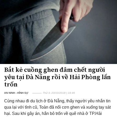
Bắt kẻ cuồng ghen đâm chết người
yêu tại Đà Nẵng rồi về Hải Phòng lẩn
trốn
AN NINH - HÌNH SỰ
Thứ 3, 23/10/2018 | 18:46
Cùng nhau đi du lịch ở Đà Nẵng, thấy người yêu nhắn tin
qua lại với tình cũ, Toàn đã nổi cơn ghen và xuống tay sát
hại. Sau khi gây án, hắn bỏ trốn về quê nhà ở TP.Hải