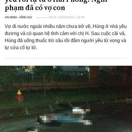
phạm đã có vợ con
AN NINH - HÌNH SỰ
Thứ 3, 02/04/2019 | 18:05
Vợ đi nước ngoài nhiều năm chưa trở về, Hùng ở nhà yêu
đương và có quan hệ tình cảm với chị H. Sau cuộc cãi vã,
Hùng đã uống thuốc trừ sâu rồi đâm người yêu tử vong và
tự cứa cổ tự tử.