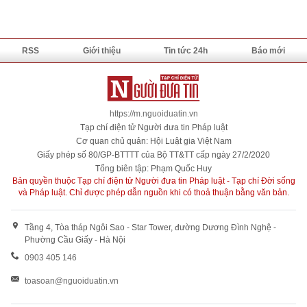
RSS
Giới thiệu
Tin tức 24h
Báo mới
https://m.nguoiduatin.vn
Tạp chí điện tử Người đưa tin Pháp luật
Cơ quan chủ quản: Hội Luật gia Việt Nam
Giấy phép số 80/GP-BTTTT của Bộ TT&TT cấp ngày 27/2/2020
Tổng biên tập: Phạm Quốc Huy
Bản quyền thuộc Tạp chí điện tử Người đưa tin Pháp luật - Tạp chí Đời sống
và Pháp luật. Chỉ được phép dẫn nguồn khi có thoả thuận bằng văn bản.
Tầng 4, Tòa tháp Ngôi Sao - Star Tower, đường Dương Đình Nghệ -
Phường Cầu Giấy - Hà Nội
0903 405 146
toasoan@nguoiduatin.vn