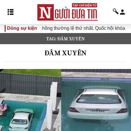
 họp không thường lệ thứ nhất, Quốc hội khóa XVI
Dòng sự kiện
Đưa Ng
TAG: ĐÂM XUYÊN
ĐÂM XUYÊN