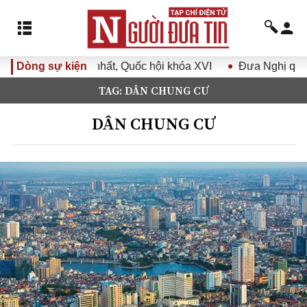
ng lệ thứ nhất, Quốc hội khóa XVI
Dòng sự kiện
Đưa Nghị quyết Đại hộ
TAG: DÂN CHUNG CƯ
DÂN CHUNG CƯ