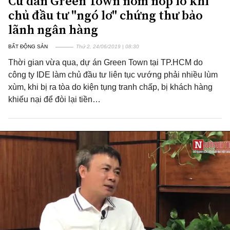
Cư dân Green Town nơm nớp lo khi
chủ đầu tư "ngó lơ" chứng thư bảo
lãnh ngân hàng
BẤT ĐỘNG SẢN
Thứ 2, 24/06/2019 | 08:30
Thời gian vừa qua, dự án Green Town tại TP.HCM do
công ty IDE làm chủ đầu tư liên tục vướng phải nhiều lùm
xùm, khi bị ra tòa do kiện tụng tranh chấp, bị khách hàng
khiếu nại để đòi lại tiền…