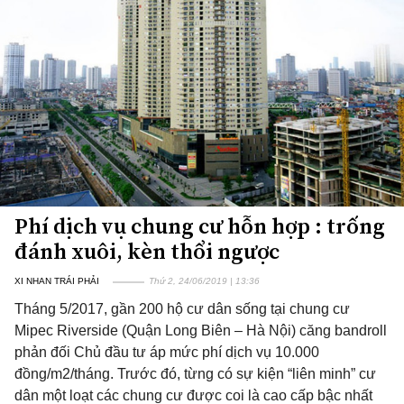
Phí dịch vụ chung cư hỗn hợp : trống
đánh xuôi, kèn thổi ngược
XI NHAN TRÁI PHẢI
Thứ 2, 24/06/2019 | 13:36
Tháng 5/2017, gần 200 hộ cư dân sống tại chung cư
Mipec Riverside (Quận Long Biên – Hà Nội) căng bandroll
phản đối Chủ đầu tư áp mức phí dịch vụ 10.000
đồng/m2/tháng. Trước đó, từng có sự kiện “liên minh” cư
dân một loạt các chung cư được coi là cao cấp bậc nhất