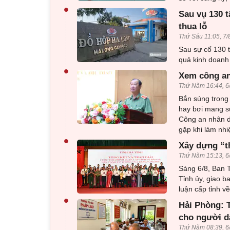
•
Sau vụ 130 t
thua lỗ
Thứ Sáu 11:05, 7/
Sau sự cố 130 t
quả kinh doanh 
•
Xem công an
Thứ Năm 16:44, 6
Bắn súng trong 
hay bơi mang sú
Công an nhân d
gặp khi làm nhi
•
Xây dựng “t
Thứ Năm 15:13, 6
Sáng 6/8, Ban T
Tỉnh ủy, giao b
luận cấp tỉnh 
•
Hải Phòng: T
cho người d
Thứ Năm 08:39, 6