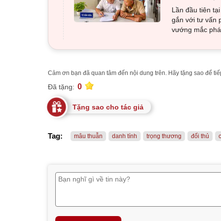
Lần đầu tiên tạ
gắn với tư vấn 
vướng mắc pháp
Cảm ơn bạn đã quan tâm đến nội dung trên. Hãy tặng sao để tiếp
0
Đã tặng:
Tặng sao cho tác giả
Tag:
mâu thuẫn
danh tính
trọng thương
đối thủ