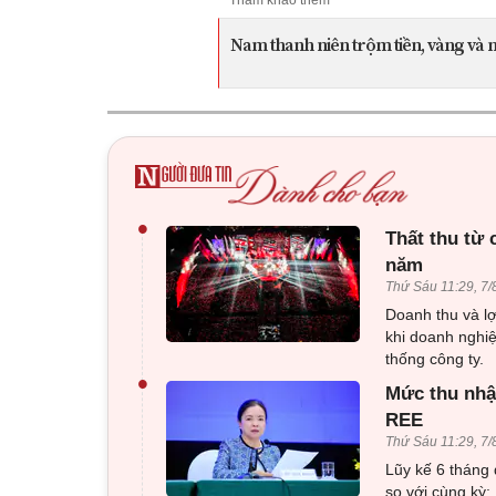
Nam thanh niên trộm tiền, vàng và 
•
Thất thu từ
năm
Thứ Sáu 11:29, 7/
Doanh thu và l
khi doanh nghiệ
thống công ty.
•
Mức thu nhập
REE
Thứ Sáu 11:29, 7/
Lũy kế 6 tháng
so với cùng kỳ;