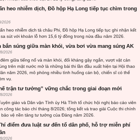
ấn heo nhiễm dịch, Đồ hộp Hạ Long tiếp tục chìm trong
8/2026
ấn heo nhiễm dịch tả châu Phi, Đồ hộp Hạ Long tiếp tục ghi nhận kết
sa sút với khoản lỗ hơn 15,6 tỷ đồng trong nửa đầu năm 2026.
 bắn súng giữa màn khói, vừa bơi vừa mang súng AK
/8/2026
đêm giữa tiếng nổ và màn khói, đối kháng gậy ngắn, vượt vật cản
ng trên mặt nước mở là những bài thi lần đầu xuất hiện tại Hội thao
ân năm 2026, mô phỏng nhiều tình huống cán bộ, chiến sĩ có thể
ệm vụ.
hế trận tư tưởng” vững chắc trong giai đoạn mới
/8/2026
uyên giáo và Dân vận Tỉnh ủy Hà Tĩnh tổ chức hội nghị báo cáo viên
an công tác báo chí tháng 8/2026; tổng kết và trao giải Cuộc thi chính
về bảo vệ nền tảng tư tưởng của Đảng năm 2026.
hí điểm đưa luật sư đến tổ dân phố, hỗ trợ miễn phí
ân
/8/2026