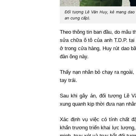
Đối tượng Lê Văn Huy, kẻ mang dao 
an cung cấp).
Theo thông tin ban đầu, do mâu 
sửa chữa ô tô của anh T.D.P. tại
ở trong cửa hàng, Huy rút dao b
đàn ông này.
Thấy nạn nhân bỏ chạy ra ngoài, 
tay trái.
Sau khi gây án, đối tượng Lê V
xung quanh kịp thời đưa nạn nhân
Xác định vụ việc có tính chất đ
khẩn trương triển khai lực lượng
minh, truy xét và truy bắt đối tượ