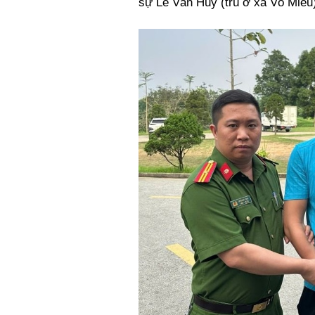
sự Lê Văn Huy (trú ở xã Võ Miếu)
Xi nhan Trái Phải
Bạn đọc viết