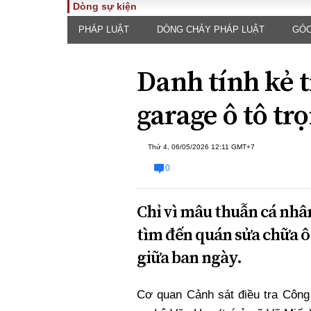
Dòng sự kiện
PHÁP LUẬT
DÒNG CHẢY PHÁP LUẬT
GÓC
TOÀN CẢNH
PHÁP 
Tiêu điểm
Dòng ch
Danh tính kẻ t
luật
Chính sách
Góc nhìn 
Sự kiện
garage ô tô tr
Hồ sơ đi
Đối thoại
Tiếng nó
Thế giới
Thứ 4, 06/05/2026 12:11 GMT+7
An ninh 
0
Chỉ vì mâu thuẫn cá nhâ
tìm đến quán sửa chữa ô 
giữa ban ngày.
ĐA CHIỀU
INFOC
Cơ quan Cảnh sát điều tra Công 
Quan điểm