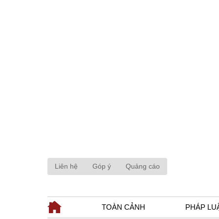
Liên hệ
Góp ý
Quảng cáo
TOÀN CẢNH
PHÁP LU