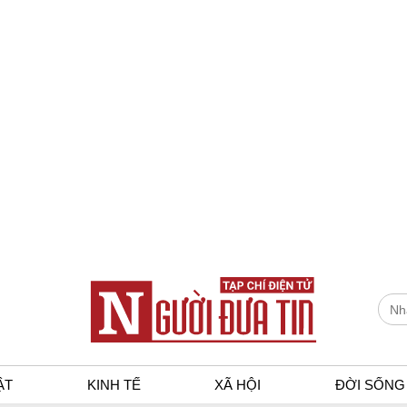
ẬT
KINH TẾ
XÃ HỘI
ĐỜI SỐNG