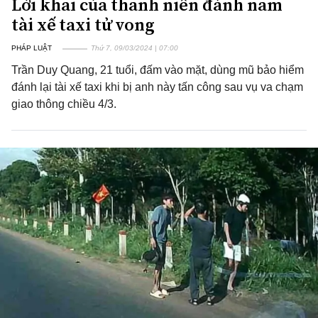
Lời khai của thanh niên đánh nam
tài xế taxi tử vong
PHÁP LUẬT
Thứ 7, 09/03/2024 | 07:00
Trần Duy Quang, 21 tuổi, đấm vào mặt, dùng mũ bảo hiểm
đánh lại tài xế taxi khi bị anh này tấn công sau vụ va chạm
giao thông chiều 4/3.