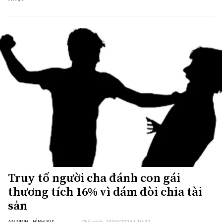
Truy tố người cha đánh con gái
thương tích 16% vì dám đòi chia tài
sản
AN NINH - HÌNH SỰ
Chủ nhật, 16/03/2025 | 10:32