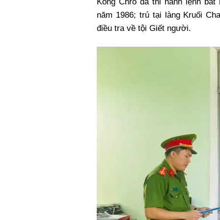
Kông Chro đã thi hành lệnh bắt
Xi nhan Trái Phải
năm 1986; trú tại làng Kruối Ch
Bạn đọc viết
điều tra về tội Giết người.