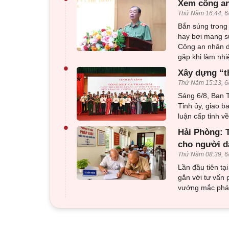
Xem công an
Thứ Năm 16:44, 6
Bắn súng trong 
hay bơi mang sú
Công an nhân d
gặp khi làm nhi
•
Xây dựng “t
Thứ Năm 15:13, 6
Sáng 6/8, Ban T
Tỉnh ủy, giao b
luận cấp tỉnh 
•
Hải Phòng: T
cho người d
Thứ Năm 08:39, 6
Lần đầu tiên tạ
gắn với tư vấn 
vướng mắc pháp