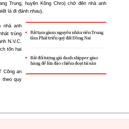
 Yang Trung, huyện Kông Chro) chở đến nhà anh
iết là đi đánh nhau).
n nhà anh
Bắt tạm giam nguyên nhân viên Trung
nhát trúng
tâm Phát triển quỹ đất Đồng Nai
anh N.V.C.
ch tổn hại
Bắt đối tượng giả danh shipper giao
hàng để lừa đảo chiếm đoạt tài sản
T Công an
ý theo quy