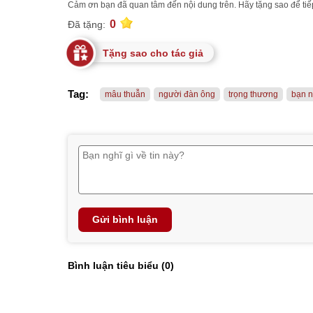
Cảm ơn bạn đã quan tâm đến nội dung trên. Hãy tặng sao để tiếp
0
Đã tặng:
Tặng sao cho tác giả
Tag:
mâu thuẫn
người đàn ông
trọng thương
bạn 
Gửi bình luận
Bình luận tiêu biểu (
0
)