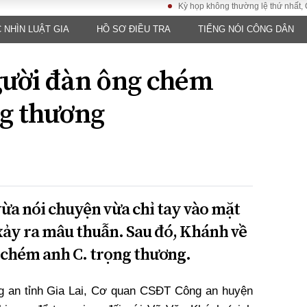
Kỳ họp không thường lệ thứ nhất, Quốc hội
 NHÌN LUẬT GIA
HỒ SƠ ĐIỀU TRA
TIẾNG NÓI CÔNG DÂN
LUẬT
KINH TẾ
XÃ HỘI
ảy pháp
Bất động sản
Dân sinh
gười đàn ông chém
Tài chính - Ngân
Giáo dục
luật gia
hàng
Văn hoá
g thương
ều tra
Kinh tế vĩ mô
Môi trườn
i công dân
Hồ sơ doanh
Giao thông
nghiệp
- Hình sự
Xu hướng thị
trường
Tiêu dùng và dư
ừa nói chuyện vừa chỉ tay vào mặt
luận
 xảy ra mâu thuẫn. Sau đó, Khánh về
Công nghệ
i chém anh C. trọng thương.
US
ng an tỉnh Gia Lai, Cơ quan CSĐT Công an huyện