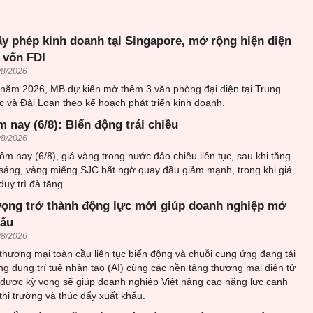
ấy phép kinh doanh tại Singapore, mở rộng hiện diện
 vốn FDI
/8/2026
 năm 2026, MB dự kiến mở thêm 3 văn phòng đại diện tại Trung
 và Đài Loan theo kế hoạch phát triển kinh doanh.
 nay (6/8): Biến động trái chiều
/8/2026
ôm nay (6/8), giá vàng trong nước đảo chiều liên tục, sau khi tăng
sáng, vàng miếng SJC bất ngờ quay đầu giảm mạnh, trong khi giá
uy trì đà tăng.
vọng trở thành động lực mới giúp doanh nghiệp mở
hẩu
/8/2026
thương mại toàn cầu liên tục biến động và chuỗi cung ứng đang tái
ứng dụng trí tuệ nhân tạo (AI) cùng các nền tảng thương mại điện tử
 được kỳ vọng sẽ giúp doanh nghiệp Việt nâng cao năng lực cạnh
thị trường và thúc đẩy xuất khẩu.