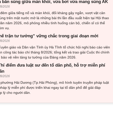
 bắn súng giữa màn khói, vừa bơi vừa mang súng AK
/8/2026
đêm giữa tiếng nổ và màn khói, đối kháng gậy ngắn, vượt vật cản
ng trên mặt nước mở là những bài thi lần đầu xuất hiện tại Hội thao
ân năm 2026, mô phỏng nhiều tình huống cán bộ, chiến sĩ có thể
ệm vụ.
hế trận tư tưởng” vững chắc trong giai đoạn mới
/8/2026
uyên giáo và Dân vận Tỉnh ủy Hà Tĩnh tổ chức hội nghị báo cáo viên
an công tác báo chí tháng 8/2026; tổng kết và trao giải Cuộc thi chính
về bảo vệ nền tảng tư tưởng của Đảng năm 2026.
hí điểm đưa luật sư đến tổ dân phố, hỗ trợ miễn phí
ân
/8/2026
i phường Hải Dương (Tp.Hải Phòng), mô hình tuyên truyền pháp luật
pháp lý miễn phí được triển khai ngay tại tổ dân phố để giải đáp
 lý cho người dân.