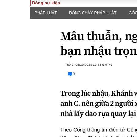
Dòng sự kiện
PHÁP LUẬT
DÒNG CHẢY PHÁP LUẬT
GÓC
TOÀN CẢNH
PHÁP 
Tiêu điểm
Dòng ch
Mâu thuẫn, n
luật
Chính sách
Góc nhìn 
Sự kiện
bạn nhậu trọn
Hồ sơ đi
Đối thoại
Tiếng nó
Thế giới
Thứ 7, 05/10/2024 10:43 GMT+7
An ninh 
0
Trong lúc nhậu, Khánh v
anh C. nên giữa 2 người
nhà lấy dao rựa quay lạ
ĐA CHIỀU
INFOC
Theo Cổng thông tin điện tử Cô
Quan điểm