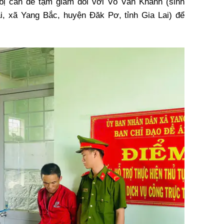
 bị can để tạm giam đối với Võ Văn Khánh (sinh
ai, xã Yang Bắc, huyện Đăk Pơ, tỉnh Gia Lai) để