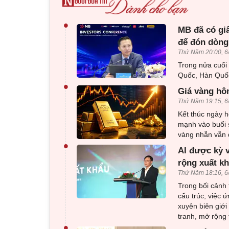
•
MB đã có gi
để đón dòng
Thứ Năm 20:00, 6
Trong nửa cuối
Quốc, Hàn Quốc
•
Giá vàng hôm
Thứ Năm 19:15, 6
Kết thúc ngày h
mạnh vào buổi 
vàng nhẫn vẫn d
•
AI được kỳ 
rộng xuất k
Thứ Năm 18:16, 6
Trong bối cảnh 
cấu trúc, việc 
xuyên biên giới
tranh, mở rộng 
•