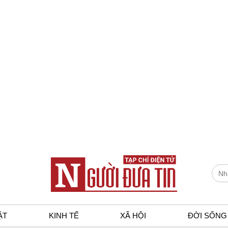
ẬT
KINH TẾ
XÃ HỘI
ĐỜI SỐNG