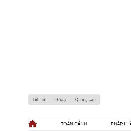
Liên hệ
Góp ý
Quảng cáo
TOÀN CẢNH
PHÁP LU