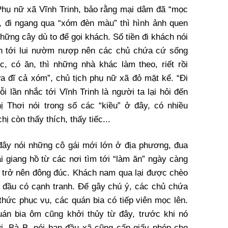
 Phụ nữ xã Vĩnh Trinh, bảo rằng mại dâm đã “mọc
c, đi ngang qua “xóm đèn màu” thì hình ảnh quen
hững cây dù to để gọi khách. Số tiền đi khách nói
ch tới lui nườm nượp nên các chủ chứa cứ sống
, có ăn, thì những nhà khác làm theo, riết rồi
ứa đĩ cả xóm”, chủ tịch phụ nữ xã đỏ mặt kể. “Đi
i lần nhắc tới Vĩnh Trinh là người ta lại hỏi đến
ị Thơi nói trong số các “kiều” ở đây, có nhiều
ị còn thấy thích, thấy tiếc...
 đây nói những cô gái mới lớn ở địa phương, đua
i giang hồ từ các nơi tìm tới “làm ăn” ngày càng
 trở nên đông đúc. Khách nam qua lại được chèo
 đầu có cạnh tranh. Để gây chú ý, các chủ chứa
thức phục vụ, các quán bia có tiếp viên mọc lên.
uán bia ôm cũng khởi thủy từ đây, trước khi nó
i. Bà B. nói ban đầu xã cũng cấp giấy phép cho