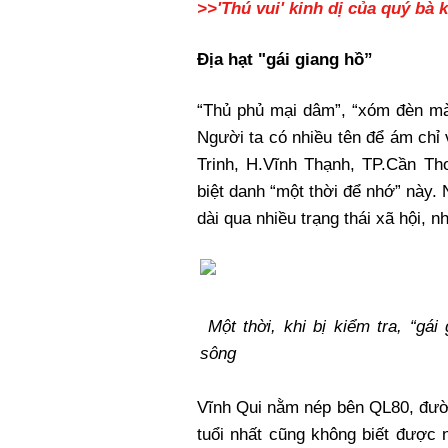
>>'Thú vui' kinh dị của quý bà k
Địa hạt "gái giang hồ”
“Thủ phủ mại dâm”, “xóm đèn mà
Người ta có nhiều tên để ám chỉ 
Trinh, H.Vĩnh Thạnh, TP.Cần Th
biệt danh “một thời để nhớ” này. N
dài qua nhiều trạng thái xã hội, 
Một thời, khi bị kiểm tra, “gá
sông
Vĩnh Qui nằm nép bên QL80, đườ
tuổi nhất cũng không biết được 