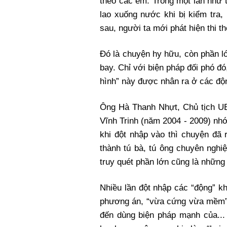
theo các em. Trong một lần như t
lao xuống nước khi bị kiểm tra,
sau, người ta mới phát hiện thi t
Đó là chuyện hy hữu, còn phần l
bay. Chỉ với biện pháp đối phó đó,
hình” này được nhân ra ở các độ
Ông Hà Thanh Nhựt, Chủ tịch U
Vĩnh Trinh (năm 2004 - 2009) nhớ
khi đột nhập vào thì chuyện đã
thành tú bà, tú ông chuyên nghi
truy quét phần lớn cũng là những 
Nhiều lần đột nhập các “động” k
phương án, “vừa cứng vừa mềm”.
đến dùng biện pháp mạnh của... 