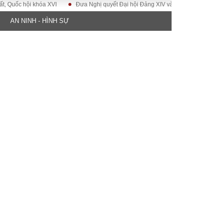
c hội khóa XVI
Đưa Nghị quyết Đại hội Đảng XIV vào cuộc sống
Hướng
AN NINH - HÌNH SỰ
ĐỜI SỐNG
Gia đình
Sức khỏe
Cần biết
g
Cộng đồng mạng
 – Đô thị