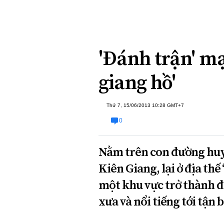
Xi nhan Trái Phải
Bạn đọc viết
'Đánh trận' mạ
giang hồ'
Thứ 7, 15/06/2013 10:28 GMT+7
0
Nằm trên con đường huy
Kiên Giang, lại ở địa th
một khu vực trở thành đi
xưa và nổi tiếng tới tận 