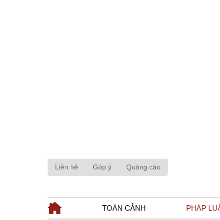
Liên hệ
Góp ý
Quảng cáo
TOÀN CẢNH
PHÁP LU