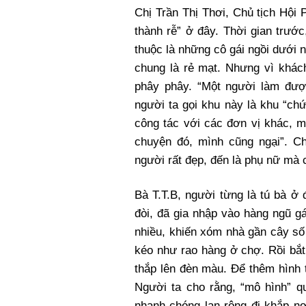
Chị Trần Thị Thơi, Chủ tịch Hội
thành rễ” ở đây. Thời gian trướ
thuộc là những cô gái ngồi dưới n
chung là rẻ mạt. Nhưng vì khá
phây phây. “Một người làm được
người ta gọi khu này là khu “ch
công tác với các đơn vị khác, mỗ
chuyện đó, mình cũng ngại”. Ch
người rất đẹp, đến là phụ nữ mà ch
Bà T.T.B, người từng là tú bà ở
đòi, đã gia nhập vào hàng ngũ gá
nhiều, khiến xóm nhà gần cây số
kéo như rao hàng ở chợ. Rồi bắt
thắp lên đèn màu. Để thêm hình 
Người ta cho rằng, “mô hình” q
nhanh chóng lan rộng đi khắp nơ