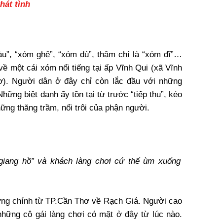
hát tình
u”, “xóm ghệ”, “xóm dù”, thậm chí là “xóm đĩ”…
về một cái xóm nổi tiếng tại ấp Vĩnh Qui (xã Vĩnh
ơ). Người dân ở đây chỉ còn lắc đầu với những
hững biệt danh ấy tồn tại từ trước “tiếp thu”, kéo
những thăng trầm, nổi trôi của phận người.
i giang hồ” và khách làng chơi cứ thế ùm xuống
ng chính từ TP.Cần Thơ về Rạch Giá. Người cao
những cô gái làng chơi có mặt ở đây từ lúc nào.