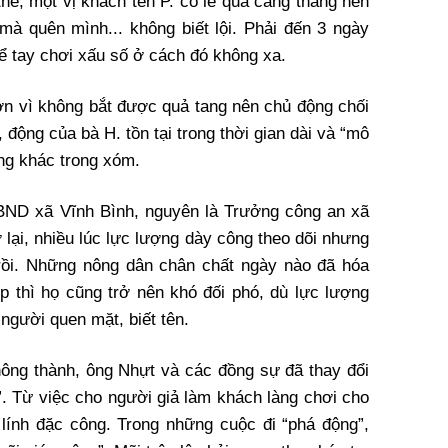
hế, một vị khách tên P. có lẽ quá căng thẳng nên
 mà quên mình... không biết lội. Phải đến 3 ngày
hể tay chơi xấu số ở cách đó không xa.
ớn vì không bắt được quả tang nên chủ động chối
 động của bà H. tồn tại trong thời gian dài và “mô
ng khác trong xóm.
BND xã Vĩnh Bình, nguyên là Trưởng công an xã
 lại, nhiều lúc lực lượng dày công theo dõi nhưng
 rồi. Những nông dân chân chất ngày nào đã hóa
ệp thì họ cũng trở nên khó đối phó, dù lực lượng
người quen mặt, biết tên.
hông thành, ông Nhựt và các đồng sự đã thay đổi
 Từ việc cho người giả làm khách làng chơi cho
lính đặc công. Trong những cuộc đi “phá động”,