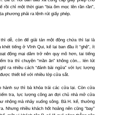
ế rồi chỉ một thời gian “bia ôm mọc lên rần rần”,
địa phương phải ra lệnh rút giấy phép.
ì dễ, còn để giải tán một động chứa thì lại là
khét tiếng ở Vĩnh Qui, kể lại ban đầu ít “ghệ”, ít
hoạt động mại dâm trở nên quy mô hơn, tai tiếng
m tra thì chuyện “mần ăn” không còn... lén lút
hĩ ra nhiều cách “đánh bài ngửa” với lực lượng
ược thiết kế với nhiều lớp cửa sắt.
 hành sự thì bà khóa trái các cửa lại. Còn cửa
kiểm tra, lực lượng công an đợi chủ nhà mở cửa
như nhộng mà nhảy xuống sông. Bà H. kể, thường
 tra. Nhưng nhiều khách hốt hoảng nên cũng “bay”