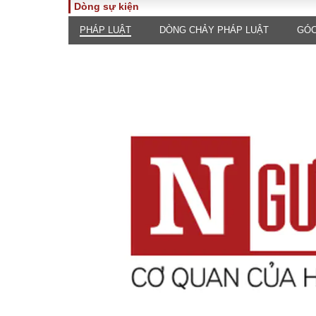
Dòng sự kiện
PHÁP LUẬT
DÒNG CHẢY PHÁP LUẬT
GÓC
TOÀN CẢNH
PHÁP 
Tiêu điểm
Dòng ch
luật
Chính sách
Góc nhìn 
Sự kiện
Hồ sơ đi
Đối thoại
Tiếng nó
Thế giới
An ninh 
ĐA CHIỀU
INFOC
Quan điểm