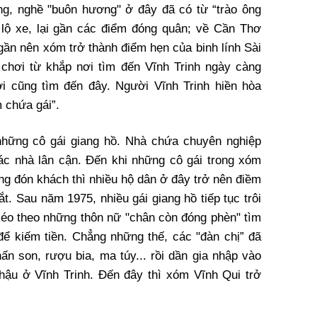
ng, nghề "buôn hương" ở đây đã có từ “trào ông
 lộ xe, lại gần các điểm đóng quân; về Cần Thơ
ần nên xóm trở thành điểm hẹn của binh lính Sài
 chơi từ khắp nơi tìm đến Vĩnh Trinh ngày càng
i cũng tìm đến đây. Người Vĩnh Trinh hiền hòa
m chứa gái”.
 những cô gái giang hồ. Nhà chứa chuyên nghiệp
các nhà lân cận. Đến khi những cô gái trong xóm
òng đón khách thì nhiều hộ dân ở đây trở nên điềm
t. Sau năm 1975, nhiều gái giang hồ tiếp tục trôi
 kéo theo những thôn nữ "chân còn đóng phèn" tìm
 để kiếm tiền. Chẳng những thế, các "đàn chị” đã
ấn son, rượu bia, ma túy... rồi dần gia nhập vào
hậu ở Vĩnh Trinh. Đến đây thì xóm Vĩnh Qui trở