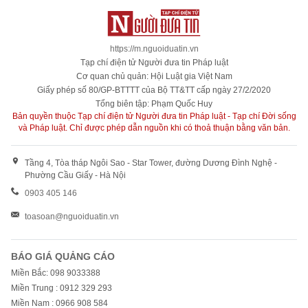
https://m.nguoiduatin.vn
Tạp chí điện tử Người đưa tin Pháp luật
Cơ quan chủ quản: Hội Luật gia Việt Nam
Giấy phép số 80/GP-BTTTT của Bộ TT&TT cấp ngày 27/2/2020
Tổng biên tập: Phạm Quốc Huy
Bản quyền thuộc Tạp chí điện tử Người đưa tin Pháp luật - Tạp chí Đời sống
và Pháp luật. Chỉ được phép dẫn nguồn khi có thoả thuận bằng văn bản.
Tầng 4, Tòa tháp Ngôi Sao - Star Tower, đường Dương Đình Nghệ -
Phường Cầu Giấy - Hà Nội
0903 405 146
toasoan@nguoiduatin.vn
BÁO GIÁ QUẢNG CÁO
Miền Bắc: 098 9033388
Miền Trung : 0912 329 293
Miền Nam : 0966 908 584