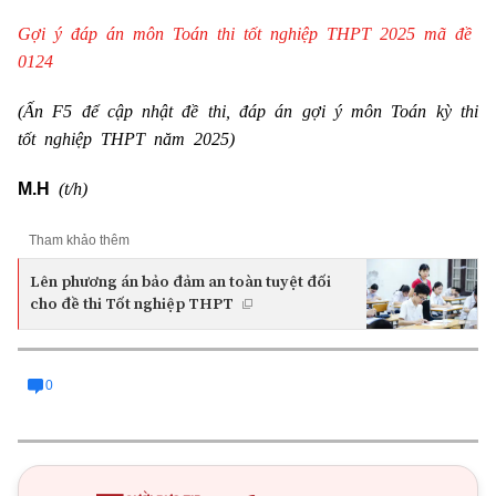
Gợi ý đáp án môn Toán thi tốt nghiệp THPT 2025 mã đề
0124
(Ấn F5 để cập nhật đề thi, đáp án gợi ý môn Toán kỳ thi
tốt nghiệp THPT năm 2025)
(t/h)
M.H
Tham khảo thêm
Lên phương án bảo đảm an toàn tuyệt đối
cho đề thi Tốt nghiệp THPT
0