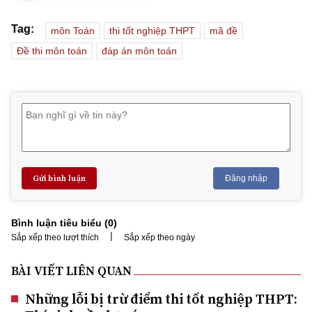
Tag:
môn Toán
thi tốt nghiệp THPT
mã đề
Đề thi môn toán
đáp án môn toán
Gửi bình luận
Đăng nhập
Bình luận tiêu biểu (
0
)
|
Sắp xếp theo lượt thích
Sắp xếp theo ngày
BÀI VIẾT LIÊN QUAN
Những lỗi bị trừ điểm thi tốt nghiệp THPT: