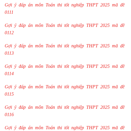
Gợi ý đáp án môn Toán thi tốt nghiệp THPT 2025 mã đề
0111
Gợi ý đáp án môn Toán thi tốt nghiệp THPT 2025 mã đề
0112
Gợi ý đáp án môn Toán thi tốt nghiệp THPT 2025 mã đề
0113
Gợi ý đáp án môn Toán thi tốt nghiệp THPT 2025 mã đề
0114
Gợi ý đáp án môn Toán thi tốt nghiệp THPT 2025 mã đề
0115
Gợi ý đáp án môn Toán thi tốt nghiệp THPT 2025 mã đề
0116
Gợi ý đáp án môn Toán thi tốt nghiệp THPT 2025 mã đề