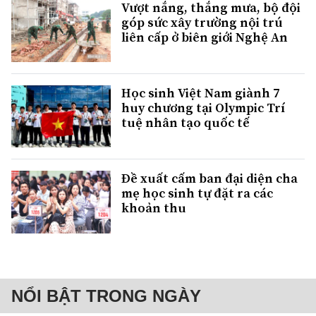
Vượt nắng, thắng mưa, bộ đội
góp sức xây trường nội trú
liên cấp ở biên giới Nghệ An
Học sinh Việt Nam giành 7
huy chương tại Olympic Trí
tuệ nhân tạo quốc tế
Đề xuất cấm ban đại diện cha
mẹ học sinh tự đặt ra các
khoản thu
NỔI BẬT TRONG NGÀY