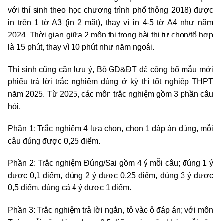
với thí sinh theo học chương trình phổ thông 2018) được
in trên 1 tờ A3 (in 2 mặt), thay vì in 4-5 tờ A4 như năm
2024. Thời gian giữa 2 môn thi trong bài thi tự chọn/tổ hợp
là 15 phút, thay vì 10 phút như năm ngoái.
Thí sinh cũng cần lưu ý, Bộ GD&ĐT đã công bố mẫu mới
phiếu trả lời trắc nghiệm dùng ở kỳ thi tốt nghiệp THPT
năm 2025. Từ 2025, các môn trắc nghiệm gồm 3 phần câu
hỏi.
Phần 1: Trắc nghiệm 4 lựa chọn, chọn 1 đáp án đúng, mỗi
câu đúng được 0,25 điểm.
Phần 2: Trắc nghiệm Đúng/Sai gồm 4 ý mỗi câu; đúng 1 ý
được 0,1 điểm, đúng 2 ý được 0,25 điểm, đúng 3 ý được
0,5 điểm, đúng cả 4 ý được 1 điểm.
Phần 3: Trắc nghiệm trả lời ngắn, tô vào ô đáp án; với môn