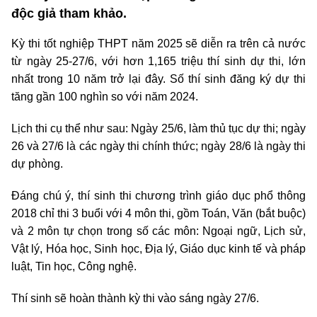
độc giả tham khảo.
Kỳ thi tốt nghiệp THPT năm 2025 sẽ diễn ra trên cả nước
từ ngày 25-27/6, với hơn 1,165 triệu thí sinh dự thi, lớn
nhất trong 10 năm trở lại đây. Số thí sinh đăng ký dự thi
tăng gần 100 nghìn so với năm 2024.
Lịch thi cụ thể như sau: Ngày 25/6, làm thủ tục dự thi; ngày
26 và 27/6 là các ngày thi chính thức; ngày 28/6 là ngày thi
dự phòng.
Đáng chú ý, thí sinh thi chương trình giáo dục phổ thông
2018 chỉ thi 3 buổi với 4 môn thi, gồm Toán, Văn (bắt buộc)
và 2 môn tự chọn trong số các môn: Ngoại ngữ, Lịch sử,
Vật lý, Hóa học, Sinh học, Địa lý, Giáo dục kinh tế và pháp
luật, Tin học, Công nghệ.
Thí sinh sẽ hoàn thành kỳ thi vào sáng ngày 27/6.