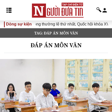
p không thường lệ thứ nhất, Quốc hội khóa XVI
Dòng sự kiện
Đưa Nghị 
TAG: ĐÁP ÁN MÔN VĂN
ĐÁP ÁN MÔN VĂN