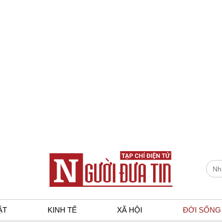
ẬT
KINH TẾ
XÃ HỘI
ĐỜI SỐNG