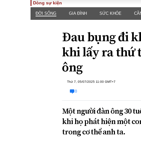
Dòng sự kiện
ĐỜI SỐNG
GIA ĐÌNH
SỨC KHỎE
CẦ
TOÀN CẢNH
PHÁP 
Tiêu điểm
Dòng ch
Đau bụng đi k
luật
Chính sách
Góc nhìn 
Sự kiện
khi lấy ra thứ
Hồ sơ đi
Đối thoại
Tiếng nó
ông
Thế giới
An ninh 
Thứ 7, 05/07/2025 11:00 GMT+7
0
Một người đàn ông 30 tuổ
khi họ phát hiện một co
ĐA CHIỀU
INFOC
trong cơ thể anh ta.
Quan điểm