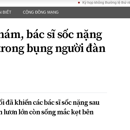
Kỳ họp không thường lệ thứ nhất, Quốc
N BIẾT
CỘNG ĐỒNG MẠNG
LUẬT
KINH TẾ
XÃ HỘI
ảy pháp
Bất động sản
Dân sinh
hám, bác sĩ sốc nặng
Tài chính - Ngân
Giáo dục
luật gia
hàng
Văn hoá
 trong bụng người đàn
ều tra
Kinh tế vĩ mô
Môi trườn
i công dân
Hồ sơ doanh
Giao thông
nghiệp
- Hình sự
Xu hướng thị
trường
Tiêu dùng và dư
luận
Công nghệ
i đã khiến các bác sĩ sốc nặng sau
n lươn lớn còn sống mắc kẹt bên
US