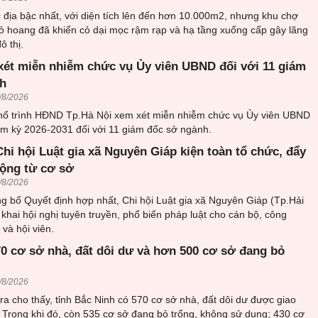
c địa bậc nhất, với diện tích lên đến hơn 10.000m2, nhưng khu chợ
ỏ hoang đã khiến cỏ dại mọc rậm rạp và hạ tầng xuống cấp gây lãng
ô thị.
xét miễn nhiễm chức vụ Ủy viên UBND đối với 11 giám
h
/8/2026
ố trình HĐND Tp.Hà Nội xem xét miễn nhiễm chức vụ Ủy viên UBND
m kỳ 2026-2031 đối với 11 giám đốc sở ngành.
hi hội Luật gia xã Nguyên Giáp kiện toàn tổ chức, đẩy
ộng từ cơ sở
/8/2026
g bố Quyết định hợp nhất, Chi hội Luật gia xã Nguyên Giáp (Tp.Hải
 khai hội nghị tuyên truyền, phổ biến pháp luật cho cán bộ, công
 và hội viên.
70 cơ sở nhà, đất dôi dư và hơn 500 cơ sở đang bỏ
/8/2026
tra cho thấy, tỉnh Bắc Ninh có 570 cơ sở nhà, đất dôi dư được giao
ý. Trong khi đó, còn 535 cơ sở đang bỏ trống, không sử dụng; 430 cơ