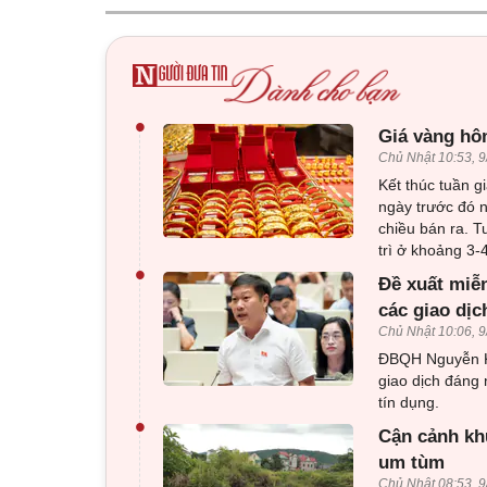
•
Giá vàng hôm
Chủ Nhật 10:53, 9
Kết thúc tuần g
ngày trước đó 
chiều bán ra. T
trì ở khoảng 3-
•
Đề xuất miễn
các giao dị
Chủ Nhật 10:06, 9
ĐBQH Nguyễn Kh
giao dịch đáng 
tín dụng.
•
Cận cảnh kh
um tùm
Chủ Nhật 08:53, 9