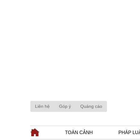
Liên hệ
Góp ý
Quảng cáo
TOÀN CẢNH
PHÁP LU