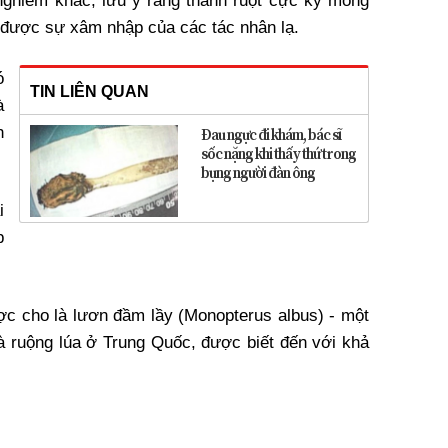
nghiêm khắc, lưu ý rằng thành ruột cực kỳ mỏng
được sự xâm nhập của các tác nhân lạ.
ó
TIN LIÊN QUAN
à
h
Đau ngực đi khám, bác sĩ
sốc nặng khi thấy thứ trong
bụng người đàn ông
i
p
c cho là lươn đầm lầy (Monopterus albus) - một
và ruộng lúa ở Trung Quốc, được biết đến với khả