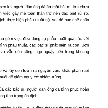
 hơn khi người đàn ông đã ăn một bát mì lớn chưa
n việc gây mê toàn thân trở nên đặc biệt rủi ro.
ịnh thực hiện phẫu thuật nội soi để hạn chế chấn
 bao gồm việc đưa dụng cụ phẫu thuật qua các vết
rình phẫu thuật, các bác sĩ phát hiện ra con lươn
t và vẫn còn sống, ngọ nguậy bên trong khoang
 và lấy con lươn ra nguyên vẹn, khâu phần ruột
muối để giảm nguy cơ nhiễm trùng.
a các bác sĩ, người đàn ông đã bình phục hoàn
ng tình trạng ổn định.