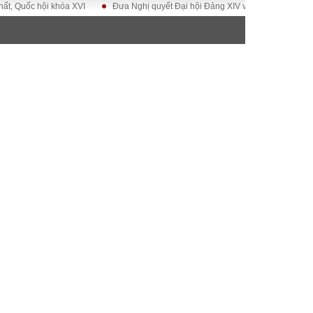
 hội khóa XVI
Đưa Nghị quyết Đại hội Đảng XIV vào cuộc sống
Hướng
ĐỜI SỐNG
Gia đình
Sức khỏe
Cần biết
g
Cộng đồng mạng
 – Đô thị