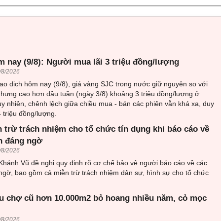
 nay (9/8): Người mua lãi 3 triệu đồng/lượng
/8/2026
iao dịch hôm nay (9/8), giá vàng SJC trong nước giữ nguyên so với
nhưng cao hơn đầu tuần (ngày 3/8) khoảng 3 triệu đồng/lượng ở
uy nhiên, chênh lệch giữa chiều mua - bán các phiên vẫn khá xa, duy
4 triệu đồng/lượng.
 trừ trách nhiệm cho tổ chức tín dụng khi báo cáo về
ch đáng ngờ
/8/2026
ánh Vũ đề nghị quy định rõ cơ chế bảo vệ người báo cáo về các
ngờ, bao gồm cả miễn trừ trách nhiệm dân sự, hình sự cho tổ chức
u chợ cũ hơn 10.000m2 bỏ hoang nhiều năm, cỏ mọc
/8/2026