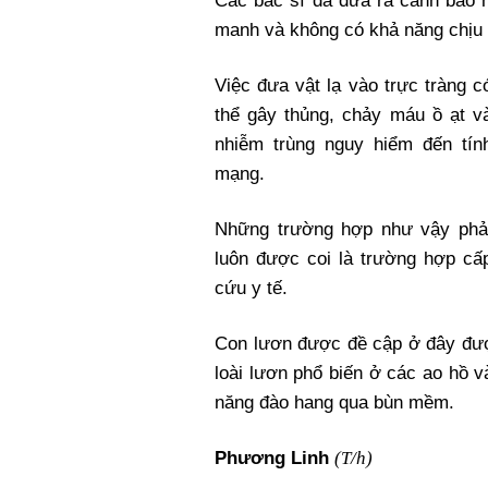
Các bác sĩ đã đưa ra cảnh báo 
manh và không có khả năng chịu 
Việc đưa vật lạ vào trực tràng c
thể gây thủng, chảy máu ồ ạt v
nhiễm trùng nguy hiểm đến tín
mạng.
Những trường hợp như vậy phả
luôn được coi là trường hợp cấ
cứu y tế.
Con lươn được đề cập ở đây đượ
loài lươn phổ biến ở các ao hồ 
năng đào hang qua bùn mềm.
(T/h)
Phương Linh