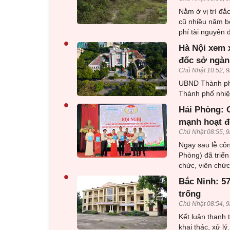
Nằm ở vị trí đắ
cũ nhiều năm b
phí tài nguyên đ
•
Hà Nội xem 
đốc sở ngàn
Chủ Nhật 10:52, 9
UBND Thành ph
Thành phố nhiệ
•
Hải Phòng: C
mạnh hoạt đ
Chủ Nhật 08:55, 9
Ngay sau lễ côn
Phòng) đã triển
chức, viên chức
•
Bắc Ninh: 5
trống
Chủ Nhật 08:54, 9
Kết luận thanh 
khai thác, xử l