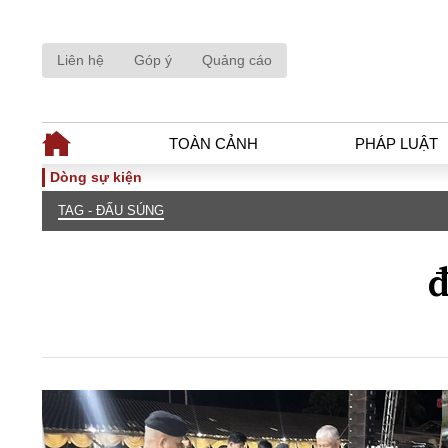
Liên hệ
Góp ý
Quảng cáo
TOÀN CẢNH
PHÁP LUẬT
Dòng sự kiện
TAG - ĐẤU SÚNG
TOÀN CẢNH
PHÁP LUẬ
Tiêu điểm
Dòng chảy phá
đ
Chính sách
Góc nhìn luật 
Sự kiện
Hồ sơ điều tr
Đối thoại
Tiếng nói côn
Thế giới
An ninh - Hìn