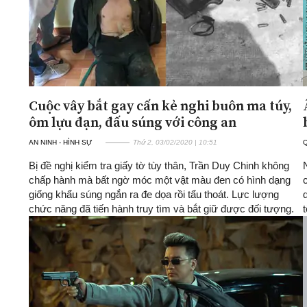
Cuộc vây bắt gay cấn kẻ nghi buôn ma túy,
ôm lựu đạn, đấu súng với công an
AN NINH - HÌNH SỰ
Thứ 2, 03/02/2020 | 10:51
Bị đề nghị kiểm tra giấy tờ tùy thân, Trần Duy Chinh không
chấp hành mà bất ngờ móc một vật màu đen có hình dạng
giống khẩu súng ngắn ra đe dọa rồi tẩu thoát. Lực lượng
chức năng đã tiến hành truy tìm và bắt giữ được đối tượng.