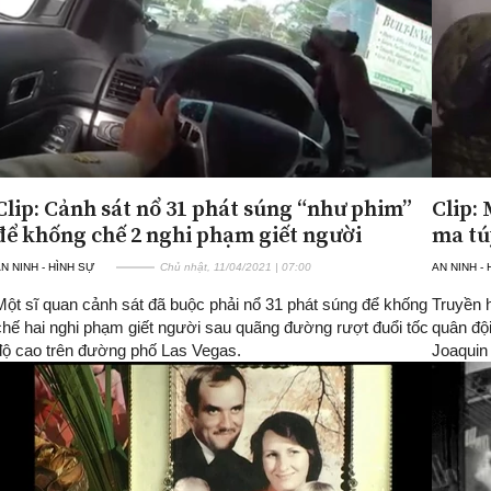
Clip: Cảnh sát nổ 31 phát súng “như phim”
Clip:
để khống chế 2 nghi phạm giết người
ma tú
N NINH - HÌNH SỰ
Chủ nhật, 11/04/2021 | 07:00
AN NINH -
Một sĩ quan cảnh sát đã buộc phải nổ 31 phát súng để khống
Truyền h
chế hai nghi phạm giết người sau quãng đường rượt đuổi tốc
quân đội
độ cao trên đường phố Las Vegas.
Joaquin