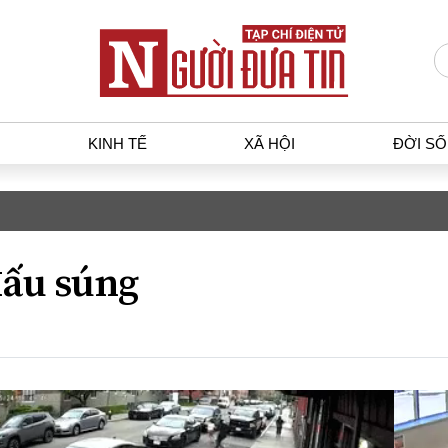
KINH TẾ
XÃ HỘI
ĐỜI S
T
KINH TẾ
XÃ HỘ
p luật
Bất động sản
Dân sin
ấu súng
gia
Tài chính - Ngân hàng
Giáo dụ
a
Kinh tế vĩ mô
Văn hoá
g dân
Hồ sơ doanh nghiệp
Môi trư
h sự
Xu hướng thị trường
Giao thô
Tiêu dùng và dư luận
Công nghệ