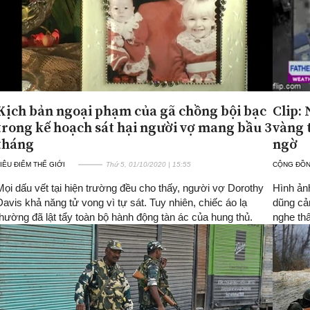
Kịch bản ngoại phạm của gã chồng bội bạc
Clip:
trong kế hoạch sát hại người vợ mang bầu 3
vàng 
tháng
ngờ
IÊU ĐIỂM THẾ GIỚI
Thứ 5, 01/10/2020 | 15:55
CỘNG ĐỒ
Mọi dấu vết tại hiện trường đều cho thấy, người vợ Dorothy
Hình ảnh
Davis khả năng tử vong vì tự sát. Tuy nhiên, chiếc áo lạ
dũng cả
thường đã lật tẩy toàn bộ hành động tàn ác của hung thủ.
nghe thấ