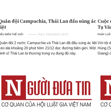
Quân đội Campuchia, Thái Lan đấu súng ác
Cuộc 
liệt
Tạ Vă
IÊU ĐIỂM THẾ GIỚI
Thứ 2, 23/12/2013 | 22:27
PHÁP LUẬ
Quân đội 2 nước Campuchia và Thái Lan đã đấu súng ác liệt
Với tội 
kéo dài khoảng 20 phút hôm 21/12 dọc đường biên giới. Một
Hùng (S
binh sĩ Thái Lan bị thương trong vụ đụng độ này.
Giang) 