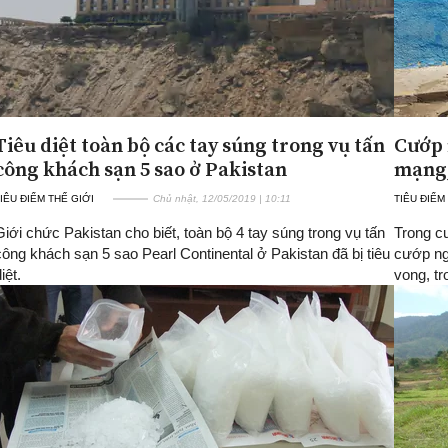
Tiêu diệt toàn bộ các tay súng trong vụ tấn
Cướp 
công khách sạn 5 sao ở Pakistan
mạng,
IÊU ĐIỂM THẾ GIỚI
Chủ nhật, 12/05/2019 | 10:11
TIÊU ĐIỂM
Giới chức Pakistan cho biết, toàn bộ 4 tay súng trong vụ tấn
Trong c
công khách sạn 5 sao Pearl Continental ở Pakistan đã bị tiêu
cướp ng
iệt.
vong, tr