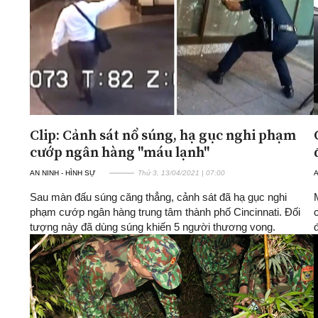
Clip: Cảnh sát nổ súng, hạ gục nghi phạm
cướp ngân hàng "máu lạnh"
AN NINH - HÌNH SỰ
Thứ 3, 13/04/2021 | 07:00
A
Sau màn đấu súng căng thẳng, cảnh sát đã hạ gục nghi
phạm cướp ngân hàng trung tâm thành phố Cincinnati. Đối
tượng này đã dùng súng khiến 5 người thương vong.