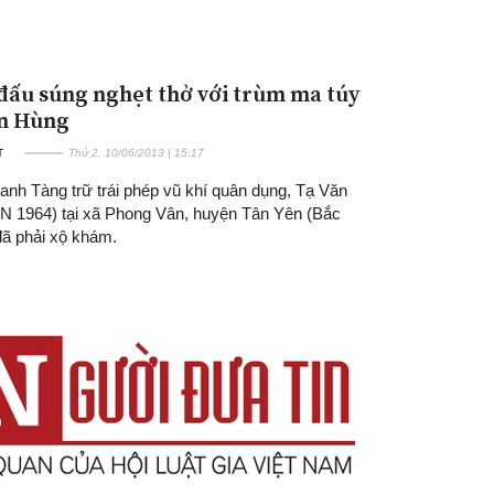
đấu súng nghẹt thở với trùm ma túy
n Hùng
T
Thứ 2, 10/06/2013 | 15:17
danh Tàng trữ trái phép vũ khí quân dụng, Tạ Văn
N 1964) tại xã Phong Vân, huyện Tân Yên (Bắc
đã phải xộ khám.