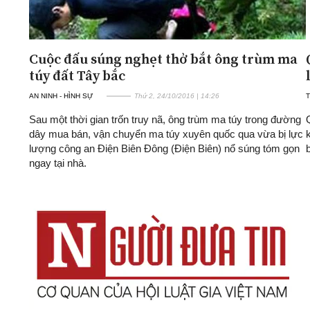
Cuộc đấu súng nghẹt thở bắt ông trùm ma
túy đất Tây bắc
AN NINH - HÌNH SỰ
Thứ 2, 24/10/2016 | 14:26
T
Sau một thời gian trốn truy nã, ông trùm ma túy trong đường
dây mua bán, vận chuyển ma túy xuyên quốc qua vừa bị lực
lượng công an Điện Biên Đông (Điện Biên) nổ súng tóm gọn
ngay tại nhà.