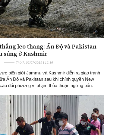
thẳng leo thang: Ấn Độ và Pakistan
ấu súng ở Kashmir
Thứ 7, 06/07/2019 | 16:36
 vực biên giới Jammu và Kashmir diễn ra giao tranh
 giữa Ấn Độ và Pakistan sau khi chính quyền New
ố cáo đối phương vi phạm thỏa thuận ngừng bắn.