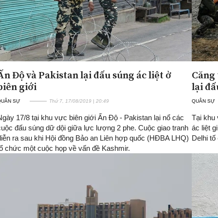
Ấn Độ và Pakistan lại đấu súng ác liệt ở
Căng 
biên giới
lại đ
QUÂN SỰ
Thứ 7, 17/08/2019 | 20:49
QUÂN SỰ
Ngày 17/8 tại khu vực biên giới Ấn Độ - Pakistan lại nổ các
Tại khu
cuộc đấu súng dữ dội giữa lực lượng 2 phe. Cuộc giao tranh
ác liệt
diễn ra sau khi Hội đồng Bảo an Liên hợp quốc (HĐBA LHQ)
Delhi t
tổ chức một cuộc họp về vấn đề Kashmir.