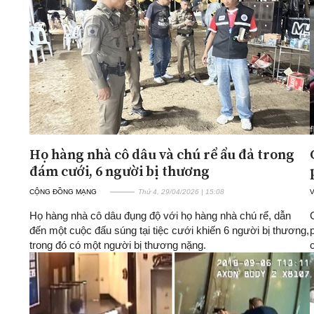
ĐA CHIỀU
INFOCUS
Quan điểm
Xi nhan Trái Phải
Bạn đọc viết
Họ hàng nhà cô dâu và chú rể ẩu đả trong
đám cưới, 6 người bị thương
CỘNG ĐỒNG MẠNG
Thứ 4, 29/04/2026 | 15:08
Họ hàng nhà cô dâu đụng độ với họ hàng nhà chú rể, dẫn
đến một cuộc đấu súng tại tiệc cưới khiến 6 người bị thương,
trong đó có một người bị thương nặng.