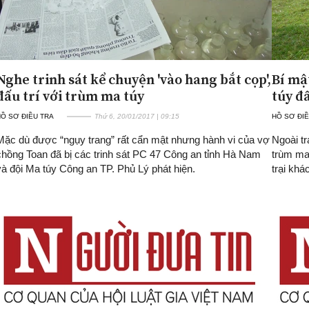
Nghe trinh sát kể chuyện 'vào hang bắt cọp',
Bí mậ
đấu trí với trùm ma túy
túy đ
Ồ SƠ ĐIỀU TRA
Thứ 6, 20/01/2017 | 09:15
HỒ SƠ ĐIỀ
Mặc dù được “ngụy trang” rất cẩn mật nhưng hành vi của vợ
Ngoài tr
chồng Toan đã bị các trinh sát PC 47 Công an tỉnh Hà Nam
trùm ma 
và đội Ma túy Công an TP. Phủ Lý phát hiện.
trại khá