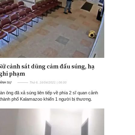
 Nữ cảnh sát dũng cảm đấu súng, hạ
Đăng ký tin tức mới
ghi phạm
 HÌNH SỰ
Thứ 6, 16/04/2021 | 06:00
n ông đã xả súng liên tiếp về phía 2 sĩ quan cảnh
 thành phố Kalamazoo khiến 1 người bị thương.