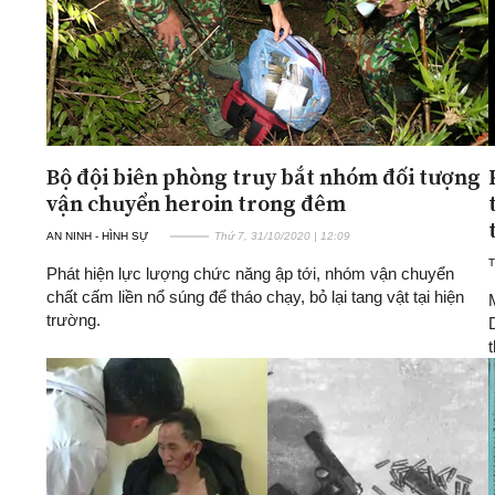
Bộ đội biên phòng truy bắt nhóm đối tượng
vận chuyển heroin trong đêm
AN NINH - HÌNH SỰ
Thứ 7, 31/10/2020 | 12:09
T
Phát hiện lực lượng chức năng ập tới, nhóm vận chuyển
chất cấm liền nổ súng để tháo chạy, bỏ lại tang vật tại hiện
trường.