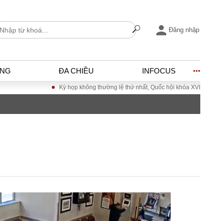
Đăng nhập
ỐNG
ĐA CHIỀU
INFOCUS
Kỳ họp không thường lệ thứ nhất, Quốc hội khóa XVI
Đưa Nghị quyết
I
ĐỜI SỐNG
h
Gia đình
c
Sức khỏe
Cần biết
ờng
Cộng đồng mạng
ng – Đô thị