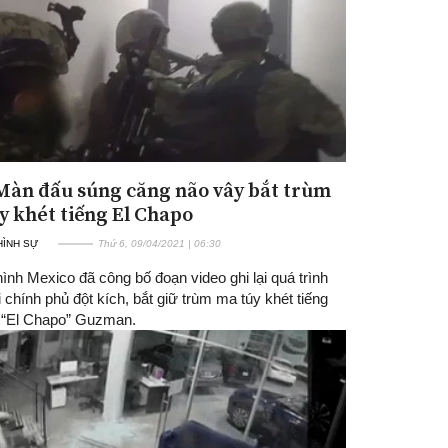
 Màn đấu súng căng não vây bắt trùm
y khét tiếng El Chapo
 HÌNH SỰ
Thứ 6, 09/04/2021 | 06:30
ình Mexico đã công bố đoạn video ghi lại quá trình
 chính phủ đột kích, bắt giữ trùm ma túy khét tiếng
 “El Chapo” Guzman.