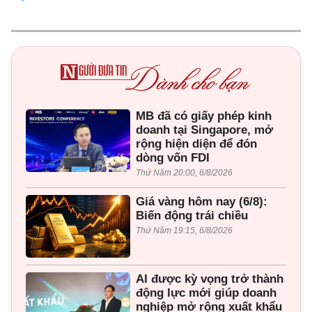
MB đã có giấy phép kinh
doanh tại Singapore, mở
rộng hiện diện để đón
dòng vốn FDI
Thứ Năm 20:00, 6/8/2026
Giá vàng hôm nay (6/8):
Biến động trái chiều
Thứ Năm 19:15, 6/8/2026
AI được kỳ vọng trở thành
động lực mới giúp doanh
nghiệp mở rộng xuất khẩu