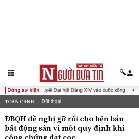
Đưa Nghị quyết Đại hội Đảng XIV vào cuộc sống
Dòng sự kiện
Hướng tới
TOÀN CẢNH
Đối thoại
ĐBQH đề nghị gỡ rối cho bên bán
bất động sản vì một quy định khi
công chứng đặt cọc