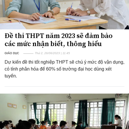
Đề thi THPT năm 2023 sẽ đảm bảo
các mức nhận biết, thông hiểu
GIÁO DỤC
Thứ 2, 26/06/2023 | 11:45
Dự kiến đề thi tốt nghiệp THPT sẽ chú ý mức độ vận dụng,
có tính phân hóa để 60% số trường đại học dùng xét
tuyển.