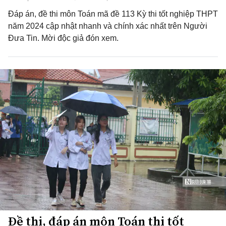
Đáp án, đề thi môn Toán mã đề 113 Kỳ thi tốt nghiệp THPT
năm 2024 cập nhật nhanh và chính xác nhất trên Người
Đưa Tin. Mời độc giả đón xem.
Đề thi, đáp án môn Toán thi tốt