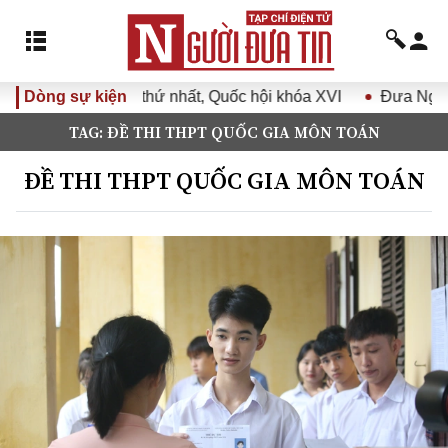
, Quốc hội khóa XVI
Dòng sự kiện
Đưa Nghị quyết Đại hội Đảng XIV và
TAG: ĐỀ THI THPT QUỐC GIA MÔN TOÁN
ĐỀ THI THPT QUỐC GIA MÔN TOÁN