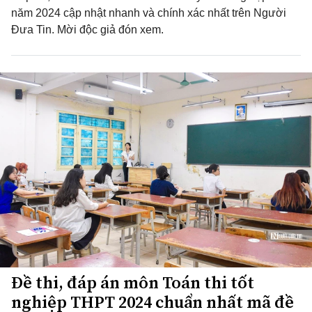
năm 2024 cập nhật nhanh và chính xác nhất trên Người
Đưa Tin. Mời độc giả đón xem.
Đề thi, đáp án môn Toán thi tốt
nghiệp THPT 2024 chuẩn nhất mã đề