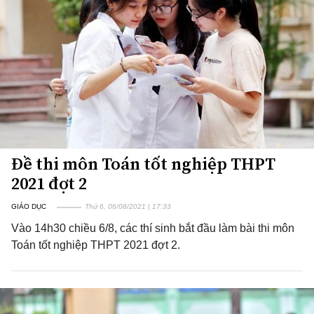
Đề thi môn Toán tốt nghiệp THPT
2021 đợt 2
GIÁO DỤC
Thứ 6, 06/08/2021 | 17:33
Vào 14h30 chiều 6/8, các thí sinh bắt đầu làm bài thi môn
Toán tốt nghiệp THPT 2021 đợt 2.