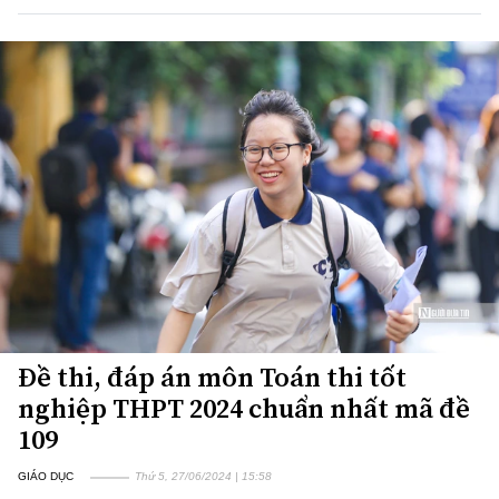
Đề thi, đáp án môn Toán thi tốt
nghiệp THPT 2024 chuẩn nhất mã đề
109
GIÁO DỤC
Thứ 5, 27/06/2024 | 15:58