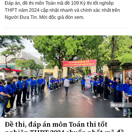
Đáp án, đề thi môn Toán mã đề 109 Kỳ thi tốt nghiệp
THPT năm 2024 cập nhật nhanh và chính xác nhất trên
Người Đưa Tin. Mời độc giả đón xem.
Đề thi, đáp án môn Toán thi tốt