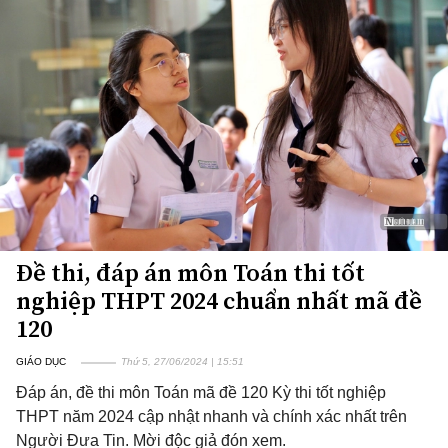
Đề thi, đáp án môn Toán thi tốt
nghiệp THPT 2024 chuẩn nhất mã đề
120
GIÁO DỤC
Thứ 5, 27/06/2024 | 15:51
Đáp án, đề thi môn Toán mã đề 120 Kỳ thi tốt nghiệp
THPT năm 2024 cập nhật nhanh và chính xác nhất trên
Người Đưa Tin. Mời độc giả đón xem.