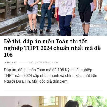
Đề thi, đáp án môn Toán thi tốt
nghiệp THPT 2024 chuẩn nhất mã đề
108
GIÁO DỤC
Thứ 5, 27/06/2024 | 15:58
Đáp án, đề thi môn Toán mã đề 108 Kỳ thi tốt nghiệp
THPT năm 2024 cập nhật nhanh và chính xác nhất trên
Người Đưa Tin. Mời độc giả đón xem.