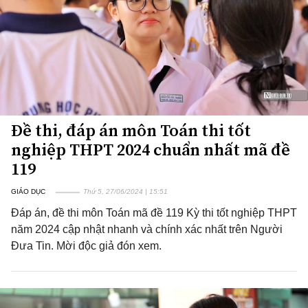
Đề thi, đáp án môn Toán thi tốt
nghiệp THPT 2024 chuẩn nhất mã đề
119
GIÁO DỤC
Thứ 5, 27/06/2024 | 15:51
Đáp án, đề thi môn Toán mã đề 119 Kỳ thi tốt nghiệp THPT
năm 2024 cập nhật nhanh và chính xác nhất trên Người
Đưa Tin. Mời độc giả đón xem.