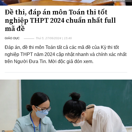
Đề thi, đáp án môn Toán thi tốt
nghiệp THPT 2024 chuẩn nhất full
mã đề
GIÁO DỤC
Thứ 5, 27/06/2024 | 15:46
Đáp án, đề thi môn Toán tất cả các mã đề của Kỳ thi tốt
nghiệp THPT năm 2024 cập nhật nhanh và chính xác nhất
trên Người Đưa Tin. Mời độc giả đón xem.