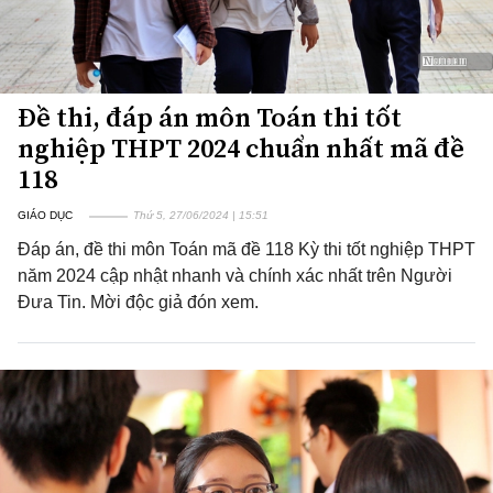
Đề thi, đáp án môn Toán thi tốt
nghiệp THPT 2024 chuẩn nhất mã đề
118
GIÁO DỤC
Thứ 5, 27/06/2024 | 15:51
Đáp án, đề thi môn Toán mã đề 118 Kỳ thi tốt nghiệp THPT
năm 2024 cập nhật nhanh và chính xác nhất trên Người
Đưa Tin. Mời độc giả đón xem.