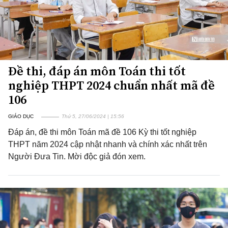
Đề thi, đáp án môn Toán thi tốt
nghiệp THPT 2024 chuẩn nhất mã đề
106
GIÁO DỤC
Thứ 5, 27/06/2024 | 15:56
Đáp án, đề thi môn Toán mã đề 106 Kỳ thi tốt nghiệp
THPT năm 2024 cập nhật nhanh và chính xác nhất trên
Người Đưa Tin. Mời độc giả đón xem.