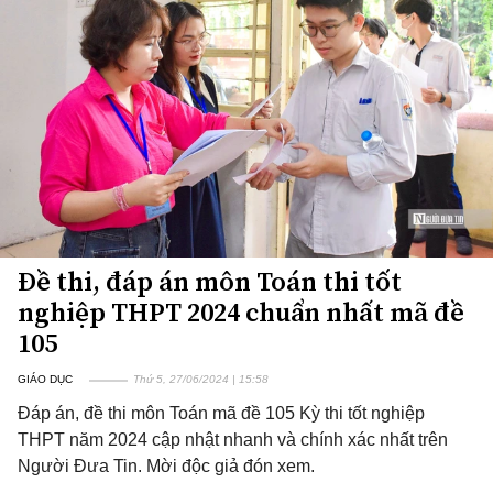
Đề thi, đáp án môn Toán thi tốt
nghiệp THPT 2024 chuẩn nhất mã đề
105
GIÁO DỤC
Thứ 5, 27/06/2024 | 15:58
Đáp án, đề thi môn Toán mã đề 105 Kỳ thi tốt nghiệp
THPT năm 2024 cập nhật nhanh và chính xác nhất trên
Người Đưa Tin. Mời độc giả đón xem.