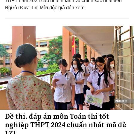
THPT năm 2024 cập nhật nhanh và chính xác nhất trên
Người Đưa Tin. Mời độc giả đón xem.
Đề thi, đáp án môn Toán thi tốt
nghiệp THPT 2024 chuẩn nhất mã đề
123