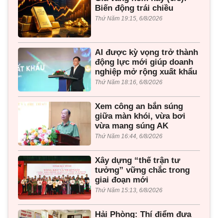
Biến động trái chiều
Thứ Năm 19:15, 6/8/2026
AI được kỳ vọng trở thành
động lực mới giúp doanh
nghiệp mở rộng xuất khẩu
Thứ Năm 18:16, 6/8/2026
Xem công an bắn súng
giữa màn khói, vừa bơi
vừa mang súng AK
Thứ Năm 16:44, 6/8/2026
Xây dựng “thế trận tư
tưởng” vững chắc trong
giai đoạn mới
Thứ Năm 15:13, 6/8/2026
Hải Phòng: Thí điểm đưa