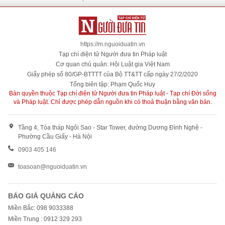
https://m.nguoiduatin.vn
Tạp chí điện tử Người đưa tin Pháp luật
Cơ quan chủ quản: Hội Luật gia Việt Nam
Giấy phép số 80/GP-BTTTT của Bộ TT&TT cấp ngày 27/2/2020
Tổng biên tập: Phạm Quốc Huy
Bản quyền thuộc Tạp chí điện tử Người đưa tin Pháp luật - Tạp chí Đời sống
và Pháp luật. Chỉ được phép dẫn nguồn khi có thoả thuận bằng văn bản.
Tầng 4, Tòa tháp Ngôi Sao - Star Tower, đường Dương Đình Nghệ -
Phường Cầu Giấy - Hà Nội
0903 405 146
toasoan@nguoiduatin.vn
BÁO GIÁ QUẢNG CÁO
Miền Bắc: 098 9033388
Miền Trung : 0912 329 293