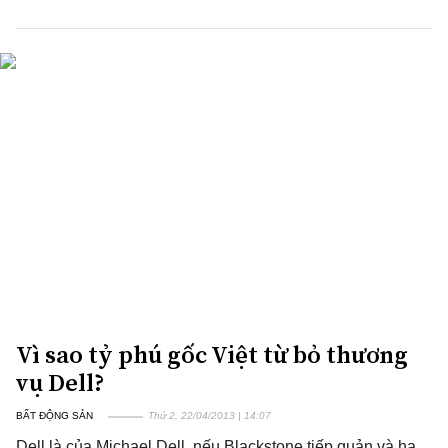
Vì sao tỷ phú gốc Việt từ bỏ thương
vụ Dell?
BẤT ĐỘNG SẢN
Thứ 2, 22/04/2013 | 14:07
Dell là của Michael Dell, nếu Blackstone tiếp quản và hạ