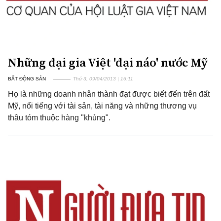
Những đại gia Việt 'đại náo' nước Mỹ
BẤT ĐỘNG SẢN
Thứ 3, 09/04/2013 | 16:11
Họ là những doanh nhân thành đạt được biết đến trên đất
Mỹ, nổi tiếng với tài sản, tài năng và những thương vụ
thâu tóm thuộc hàng "khủng".