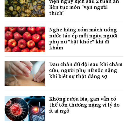
viện nguy kịch sau 2 tuần ăn
liên tục món "vạn người
thích"
Nghe hàng xóm mách uống
nước táo ép mỗi ngày, người
phụ nữ "bật khóc" khi đi
khám
Đau chân dữ dội sau khi châm
cứu, người phụ nữ sốc nặng
khi biết sự thật đáng sợ
Không rượu bia, gan vẫn có
thể tổn thương nặng vì lý do
ít ai ngờ