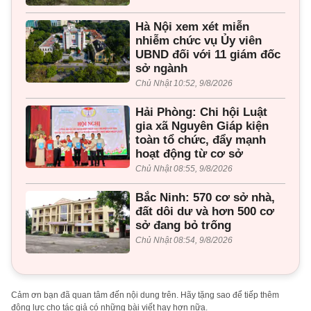
Hà Nội xem xét miễn
nhiễm chức vụ Ủy viên
UBND đối với 11 giám đốc
sở ngành
Chủ Nhật 10:52, 9/8/2026
Hải Phòng: Chi hội Luật
gia xã Nguyên Giáp kiện
toàn tổ chức, đẩy mạnh
hoạt động từ cơ sở
Chủ Nhật 08:55, 9/8/2026
Bắc Ninh: 570 cơ sở nhà,
đất dôi dư và hơn 500 cơ
sở đang bỏ trống
Chủ Nhật 08:54, 9/8/2026
Cảm ơn bạn đã quan tâm đến nội dung trên. Hãy tặng sao để tiếp thêm
động lực cho tác giả có những bài viết hay hơn nữa.