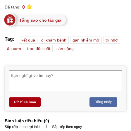
0
Đã tặng:
Tặng sao cho tác giả
Tag:
kết quả
đi khám bệnh
gan nhiễm mỡ
trí nhớ
ăn cơm
trao đổi chất
cân nặng
Gửi bình luận
Đăng nhập
Bình luận tiêu biểu (
0
)
|
Sắp xếp theo lượt thích
Sắp xếp theo ngày