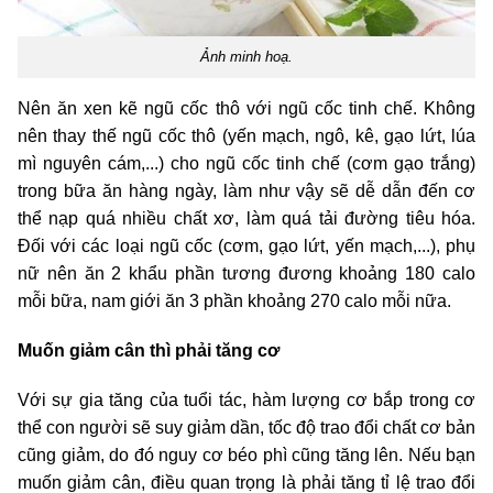
Ảnh minh hoạ.
Nên ăn xen kẽ ngũ cốc thô với ngũ cốc tinh chế. Không
nên thay thế ngũ cốc thô (yến mạch, ngô, kê, gạo lứt, lúa
mì nguyên cám,...) cho ngũ cốc tinh chế (cơm gạo trắng)
trong bữa ăn hàng ngày, làm như vậy sẽ dễ dẫn đến cơ
thể nạp quá nhiều chất xơ, làm quá tải đường tiêu hóa.
Đối với các loại ngũ cốc (cơm, gạo lứt, yến mạch,...), phụ
nữ nên ăn 2 khẩu phần tương đương khoảng 180 calo
mỗi bữa, nam giới ăn 3 phần khoảng 270 calo mỗi nữa.
Muốn giảm cân thì phải tăng cơ
Với sự gia tăng của tuổi tác, hàm lượng cơ bắp trong cơ
thể con người sẽ suy giảm dần, tốc độ trao đổi chất cơ bản
cũng giảm, do đó nguy cơ béo phì cũng tăng lên. Nếu bạn
muốn giảm cân, điều quan trọng là phải tăng tỉ lệ trao đổi