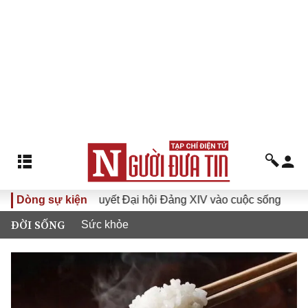
Đưa Nghị quyết Đại hội Đảng XIV vào cuộc sống
Dòng sự kiện
Hướng tới
ĐỜI SỐNG
Sức khỏe