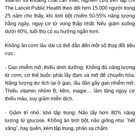
vitamin và khoáng chất cần thiết. Nghiên cứu trên tạp chí
The Lancet Public Health theo dõi hơn 15.000 người trong
25 năm cho thấy, khi tinh bột chiếm 50-55% năng lượng
hằng ngày, nguy cơ tử vong thấp nhất. Nếu giảm xuống
dưới 40%, tuổi thọ có xu hướng ngắn hơn.
Không ăn cơm lâu dài có thể dẫn đến một số thay đổi tiêu
cực:
- Gan nhiễm mỡ, thiếu dinh dưỡng: Không đủ năng lượng
từ cơm, cơ thể buộc phải lấy đạm và mỡ để chuyển hóa.
Năng lượng dư tích lại ở gan, lâu dần gây gan nhiễm mỡ.
Thiếu vitamin nhóm B, kẽm, magie… làm tăng nguy cơ
thiếu máu, suy giảm miễn dịch.
- Giảm trí nhớ, khó tập trung: Não lấy hơn 80% năng
lượng từ glucose. Không ăn tinh bột, não giống như "hết
xăng", hay quên, kém tập trung, phản xạ chậm.