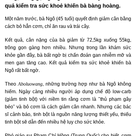
quả kiểm tra sức khoẻ khiến bà bàng hoàng.
Một năm trước, bà Ngô (45 tuổi) quyết định giảm cân bằng
cách bỏ hẳn cơm, chỉ ăn rau và trái cây.
Kết quả, cân nặng của bà giảm từ 72,5kg xuống 55kg,
trông gọn gàng hơn nhiều. Nhưng trong lần khám sức
khỏe gần đây, bà bất ngờ bị chẩn đoán gan nhiễm mỡ và
men gan tăng cao. Kết quả kiểm tra sức khoẻ khiến bà
Ngô rất bất ngờ.
Aboluowang
Theo
, những trường hợp như bà Ngô không
hiếm. Ngày càng nhiều người áp dụng chế độ low-carb
(giảm tinh bột) với niềm tin rằng cơm là "thủ phạm gây
béo" và bỏ cơm là cách giảm cân nhanh. Nhưng các bác
sĩ cảnh báo, tinh bột là nguồn năng lượng thiết yếu, thiếu
tinh bột sẽ dẫn đến nhiều hệ lụy cho sức khỏe.
Phó giáo sư Phạm Chí Hồng (Trung Quốc) cho biết, cơm