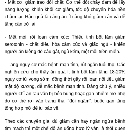
- Mất cơ, giảm trao đổi chất: Cơ thể đốt cháy đạm để lấy
năng lượng khiến khối cơ giảm, tốc độ chuyển hóa nền
chậm lại. Hậu quả là càng ăn ít càng khó giảm cân và dễ
tăng cân trở lại.
- Mệt mỏi, rối loạn cảm xúc: Thiếu tinh bột làm giảm
serotonin - chất điều hòa cảm xúc và giấc ngủ - khiến
người ăn kiêng dễ cáu gắt, ngủ kém, mệt mỏi triền miên.
- Tăng nguy cơ mắc bệnh mạn tính, rút ngắn tuổi thọ: Các
nghiên cứu cho thấy ăn quá ít tinh bột làm tăng 18-20%
nguy cơ tử vong sớm, đồng thời gây rối loạn nội tiết, giảm
mật độ xương, dễ mắc bệnh mạn tính. Đáng chú ý, nhiều
người chỉ ăn rau vẫn bị béo bụng hoặc gan nhiễm mỡ nhẹ
do cơ thể rơi vào trạng thái "đói ngầm", buộc gan tăng
tổng hợp mỡ để tự bảo vệ.
Theo các chuyên gia, dù giảm cân hay ngăn ngừa bệnh
tim mạch thì một chế độ ăn uống hợp lý vẫn là thói quen