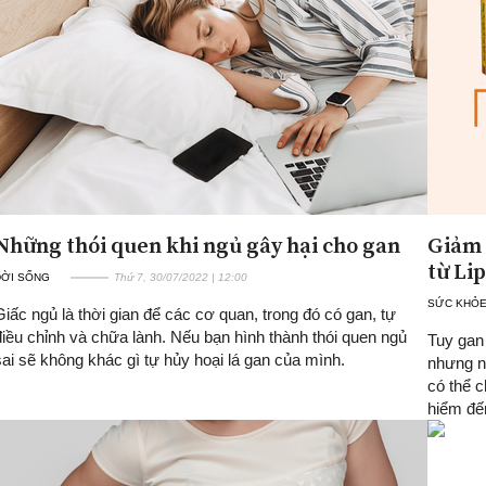
Những thói quen khi ngủ gây hại cho gan
Giảm 
từ Li
ĐỜI SỐNG
Thứ 7, 30/07/2022 | 12:00
SỨC KHỎ
Giấc ngủ là thời gian để các cơ quan, trong đó có gan, tự
điều chỉnh và chữa lành. Nếu bạn hình thành thói quen ngủ
Tuy gan
sai sẽ không khác gì tự hủy hoại lá gan của mình.
nhưng n
có thể 
hiểm đế