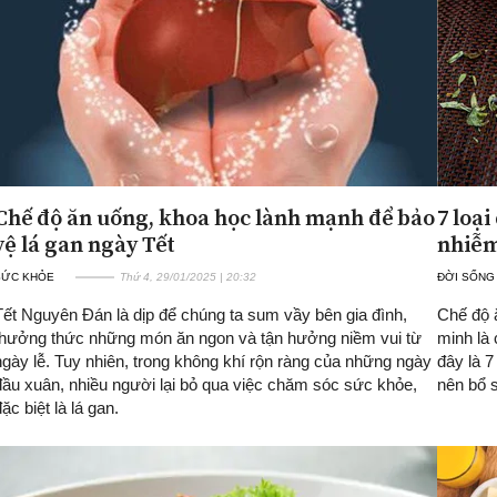
Chế độ ăn uống, khoa học lành mạnh để bảo
7 loại
vệ lá gan ngày Tết
nhiễm
SỨC KHỎE
Thứ 4, 29/01/2025 | 20:32
ĐỜI SỐNG
Tết Nguyên Đán là dịp để chúng ta sum vầy bên gia đình,
Chế độ 
thưởng thức những món ăn ngon và tận hưởng niềm vui từ
minh là
ngày lễ. Tuy nhiên, trong không khí rộn ràng của những ngày
đây là 7
đầu xuân, nhiều người lại bỏ qua việc chăm sóc sức khỏe,
nên bổ 
ặc biệt là lá gan.