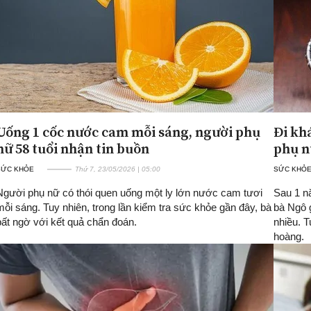
Uống 1 cốc nước cam mỗi sáng, người phụ
Đi kh
nữ 58 tuổi nhận tin buồn
phụ n
SỨC KHỎE
Thứ 7, 23/05/2026 | 05:00
SỨC KHỎ
Người phụ nữ có thói quen uống một ly lớn nước cam tươi
Sau 1 n
mỗi sáng. Tuy nhiên, trong lần kiểm tra sức khỏe gần đây, bà
bà Ngô 
bất ngờ với kết quả chẩn đoán.
nhiều. T
hoàng.