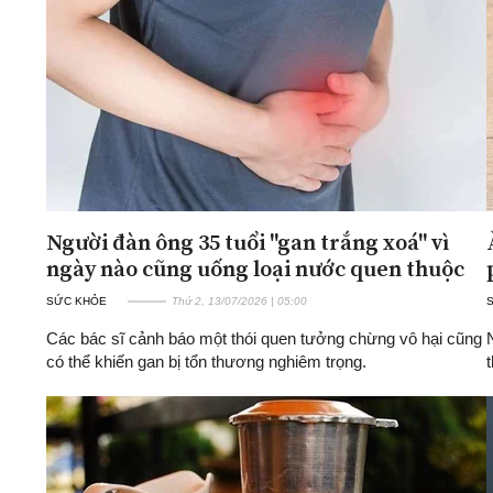
ĐA CHIỀU
INFOCUS
Quan điểm
Xi nhan Trái Phải
Bạn đọc viết
Người đàn ông 35 tuổi "gan trắng xoá" vì
ngày nào cũng uống loại nước quen thuộc
SỨC KHỎE
Thứ 2, 13/07/2026 | 05:00
Các bác sĩ cảnh báo một thói quen tưởng chừng vô hại cũng
có thể khiến gan bị tổn thương nghiêm trọng.