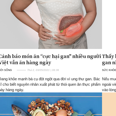
Cảnh báo món ăn “cực hại gan" nhiều người
Thấy 
Việt vẫn ăn hàng ngày
gan n
ĐỜI SỐNG
Thứ 2, 03/05/2021 | 06:36
SỨC KHỎ
Đang khỏe mạnh bà cụ đột ngột qua đời vì ung thư gan. Bác
Nếu muố
sĩ cho biết nguyên nhân xuất phát từ thói quen ăn thực phẩm
ngoài vi
này hàng ngày.
vào lòng