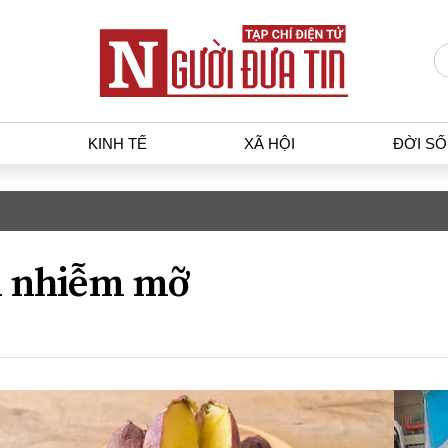
KINH TẾ
XÃ HỘI
ĐỜI S
T
KINH TẾ
XÃ HỘ
p luật
Bất động sản
Dân sin
 nhiễm mỡ
gia
Tài chính - Ngân hàng
Giáo dụ
a
Kinh tế vĩ mô
Văn hoá
g dân
Hồ sơ doanh nghiệp
Môi trư
h sự
Xu hướng thị trường
Giao thô
Tiêu dùng và dư luận
Công nghệ