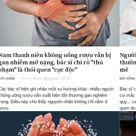
Nam thanh niên không uống rượu vẫn bị
Người
gan nhiễm mỡ nặng, bác sĩ chỉ rõ "thủ
thườn
phạm" là thói quen "cực độc"
mê
SỨC KHỎE
Thứ 6, 08/05/2026 | 15:00
ĐỜI SỐNG
Các bác sĩ hiện ghi nhận một xu hướng khác: nhiều người
Bác sĩ 
không uống rượu vẫn xuất hiện tổn thương gan nghiêm
cơ mắc 
trọng. Điều này cho thấy nguyên nhân không chỉ nằm ở
quỵ... c
rượu.
quen ăn