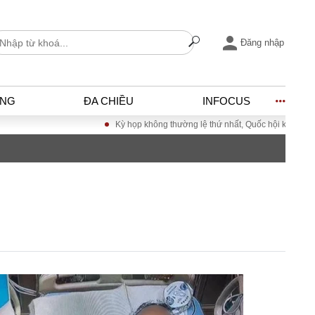
Đăng nhập
ỐNG
ĐA CHIỀU
INFOCUS
Kỳ họp không thường lệ thứ nhất, Quốc hội khóa XVI
Đưa Nghị 
I
ĐỜI SỐNG
h
Gia đình
c
Sức khỏe
Cần biết
ờng
Cộng đồng mạng
ng – Đô thị