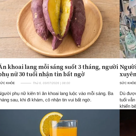
Ăn khoai lang mỗi sáng suốt 3 tháng, người
Người
phụ nữ 30 tuổi nhận tin bất ngờ
xuyên
SỨC KHỎE
Thứ 6, 03/07/2026 | 08:00
SỨC KHỎ
Người phụ nữ kiên trì ăn khoai lang luộc vào mỗi sáng. Ba
Dù được
tháng sau, khi đi khám, cô nhận tin vui bất ngờ.
tuổi vẫn
khiến bệ