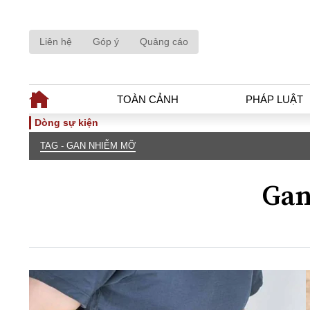
Liên hệ
Góp ý
Quảng cáo
TOÀN CẢNH
PHÁP LUẬT
Dòng sự kiện
TAG - GAN NHIỄM MỠ
TOÀN CẢNH
PHÁP LUẬ
Tiêu điểm
Dòng chảy phá
Gan
Chính sách
Góc nhìn luật 
Sự kiện
Hồ sơ điều tr
Đối thoại
Tiếng nói côn
Thế giới
An ninh - Hìn