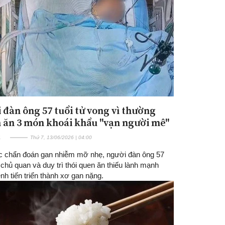
 đàn ông 57 tuổi tử vong vì thường
Đăng ký tin tức mới
 ăn 3 món khoái khẩu "vạn người mê"
E
Thứ 7, 13/06/2026 | 04:00
 chẩn đoán gan nhiễm mỡ nhẹ, người đàn ông 57
 chủ quan và duy trì thói quen ăn thiếu lành mạnh
nh tiến triển thành xơ gan nặng.