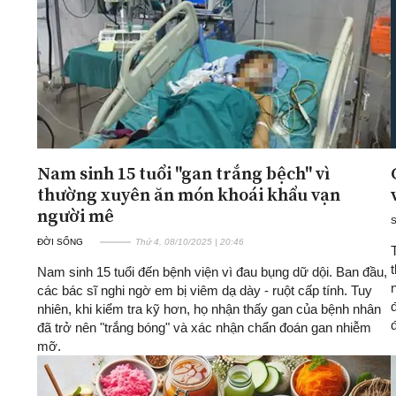
Nam sinh 15 tuổi "gan trắng bệch" vì
thường xuyên ăn món khoái khẩu vạn
người mê
ĐỜI SỐNG
Thứ 4, 08/10/2025 | 20:46
Nam sinh 15 tuổi đến bệnh viện vì đau bụng dữ dội. Ban đầu,
các bác sĩ nghi ngờ em bị viêm dạ dày - ruột cấp tính. Tuy
nhiên, khi kiểm tra kỹ hơn, họ nhận thấy gan của bệnh nhân
đ
đã trở nên "trắng bóng" và xác nhận chẩn đoán gan nhiễm
mỡ.