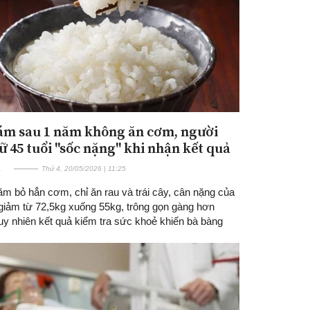
ám sau 1 năm không ăn cơm, người
ữ 45 tuổi "sốc nặng" khi nhận kết quả
E
Thứ 4, 20/05/2026 | 11:25
ăm bỏ hẳn cơm, chỉ ăn rau và trái cây, cân nặng của
giảm từ 72,5kg xuống 55kg, trông gọn gàng hơn
uy nhiên kết quả kiểm tra sức khoẻ khiến bà bàng