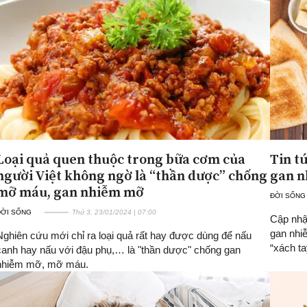
Loại quả quen thuộc trong bữa cơm của
Tin t
người Việt không ngờ là “thần dược” chống
gan 
mỡ máu, gan nhiễm mỡ
ĐỜI SỐNG
ĐỜI SỐNG
Thứ 3, 23/01/2024 | 07:00
Cập nhật
gan nhi
Nghiên cứu mới chỉ ra loại quả rất hay được dùng để nấu
“xách tay
canh hay nấu với đậu phụ,… là "thần dược" chống gan
nhiễm mỡ, mỡ máu.