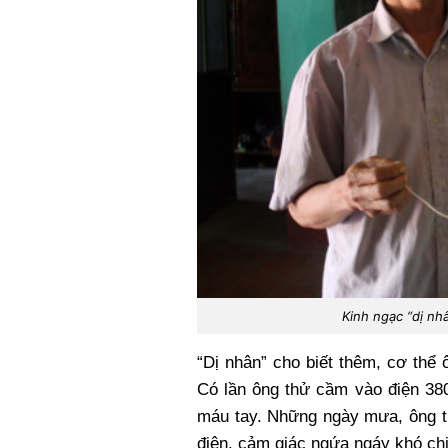
Kinh ngạc “dị nh
“Dị nhân” cho biết thêm, cơ thể
Có lần ông thử cầm vào điện 380
máu tay. Những ngày mưa, ông t
điện, cảm giác ngứa ngáy khó ch