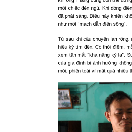
khi ông Thắng cùng con trai đứng
một chiếc đèn ngủ. Khi dòng điệ
đã phát sáng. Điều này khiến khôn
như một “mạch dẫn điện sống”.
Từ sau khi câu chuyện lan rộng,
hiếu kỳ tìm đến. Có thời điểm, m
xem tận mắt “khả năng kỳ lạ”. S
của gia đình bị ảnh hưởng khôn
mỏi, phiền toái vì mất quá nhiều t