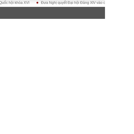
hóa XVI
Đưa Nghị quyết Đại hội Đảng XIV vào cuộc sống
Hướng tới Đạ
ĐỜI SỐNG
Gia đình
Sức khỏe
Cần biết
g
Cộng đồng mạng
 – Đô thị