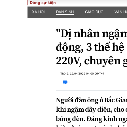
Dòng sự kiện
XÃ HỘI
DÂN SINH
GIÁO DỤC
VĂN H
TOÀN CẢNH
PHÁP 
Tiêu điểm
Dòng ch
"Dị nhân ngậm
luật
Chính sách
Góc nhìn 
Sự kiện
động, 3 thế h
Hồ sơ đi
Đối thoại
Tiếng nó
220V, chuyên 
Thế giới
An ninh 
Thứ 5, 16/04/2026 04:00 GMT+7
0
Người đàn ông ở Bắc Gian
khi ngậm dây điện, cho 
ĐA CHIỀU
INFOC
bóng đèn. Đáng kinh ngạ
Quan điểm