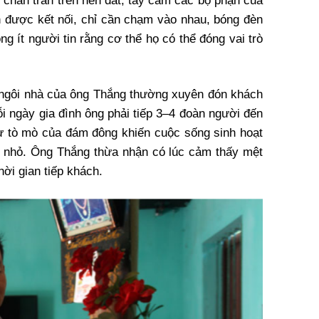
 chân trần trên nền đất, tay cầm các bộ phận của
n được kết nối, chỉ cần chạm vào nhau, bóng đèn
g ít người tin rằng cơ thể họ có thể đóng vai trò
 ngôi nhà của ông Thắng thường xuyên đón khách
ỗi ngày gia đình ông phải tiếp 3–4 đoàn người đến
ự tò mò của đám đông khiến cuộc sống sinh hoạt
g nhỏ. Ông Thắng thừa nhận có lúc cảm thấy mệt
hời gian tiếp khách.