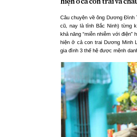
hiện ở cả con trai và chá
Xi nhan Trái Phải
Bạn đọc viết
Câu chuyện về ông Dương Đình Th
cũ, nay là tỉnh Bắc Ninh) từng 
khả năng “miễn nhiễm với điện” h
hiện ở cả con trai Dương Minh 
gia đình 3 thế hệ được mệnh danh