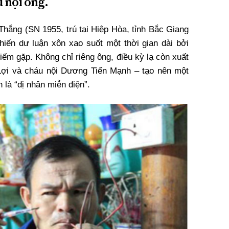
u nội ông.
ắng (SN 1955, trú tại Hiệp Hòa, tỉnh Bắc Giang
khiến dư luận xôn xao suốt một thời gian dài bởi
iếm gặp. Không chỉ riêng ông, điều kỳ lạ còn xuất
Lợi và cháu nội Dương Tiến Mạnh – tạo nên một
 là “dị nhân miễn điện”.