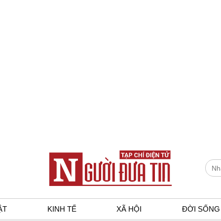
ẬT
KINH TẾ
XÃ HỘI
ĐỜI SỐNG