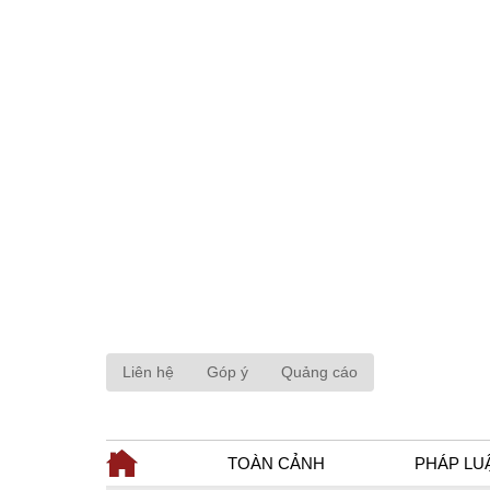
Liên hệ
Góp ý
Quảng cáo
TOÀN CẢNH
PHÁP LU