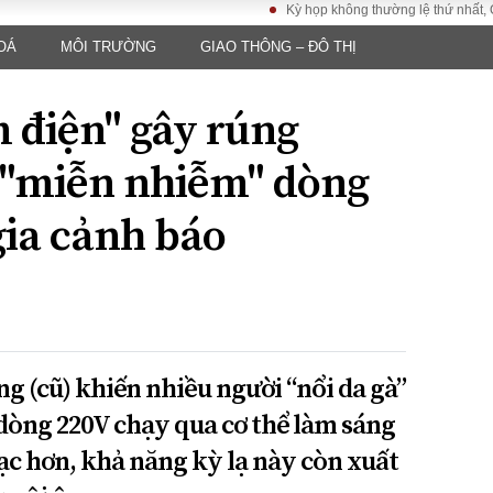
Kỳ họp không thường lệ thứ nhất, Quốc hội k
OÁ
MÔI TRƯỜNG
GIAO THÔNG – ĐÔ THỊ
LUẬT
KINH TẾ
XÃ HỘI
ảy pháp
Bất động sản
Dân sinh
 điện" gây rúng
Tài chính - Ngân
Giáo dục
luật gia
hàng
Văn hoá
ệ "miễn nhiễm" dòng
ều tra
Kinh tế vĩ mô
Môi trườn
i công dân
Hồ sơ doanh
gia cảnh báo
Giao thông
nghiệp
- Hình sự
Xu hướng thị
trường
Tiêu dùng và dư
luận
Công nghệ
g (cũ) khiến nhiều người “nổi da gà”
dòng 220V chạy qua cơ thể làm sáng
US
c hơn, khả năng kỳ lạ này còn xuất