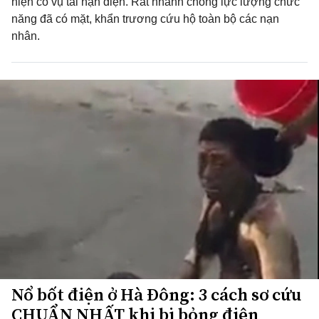
hiện có vụ tai nạn điện. Rất nhanh chóng lực lượng chức
năng đã có mặt, khẩn trương cứu hộ toàn bộ các nạn
nhân.
Nổ bốt điện ở Hà Đông: 3 cách sơ cứu
CHUẨN NHẤT khi bị bỏng điện