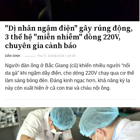
"Dị nhân ngậm điện" gây rúng động,
3 thế hệ "miễn nhiễm" dòng 220V,
chuyên gia cảnh báo
DÂN SINH
Thứ 5, 16/04/2026 | 04:00
Người đàn ông ở Bắc Giang (cũ) khiến nhiều người “nổi
da gà” khi ngậm dây điện, cho dòng 220V chạy qua cơ thể
làm sáng bóng đèn. Đáng kinh ngạc hơn, khả năng kỳ lạ
này còn xuất hiện ở cả con trai và cháu nội ông.