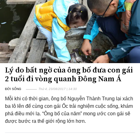
Lý do bất ngờ của ông bố đưa con gái
2 tuổi đi vòng quanh Đông Nam Á
ĐỜI SỐNG
Thứ 4, 23/08/2017 | 14:30
Mỗi khi có thời gian, ông bố Nguyễn Thành Trung lại xách
ba lô lên để cùng con gái Ốc trải nghiệm cuộc sống, khám
phá điều mới lạ. “Ông bố của năm” mong ước con gái sẽ
được bước ra thế giới rộng lớn hơn.