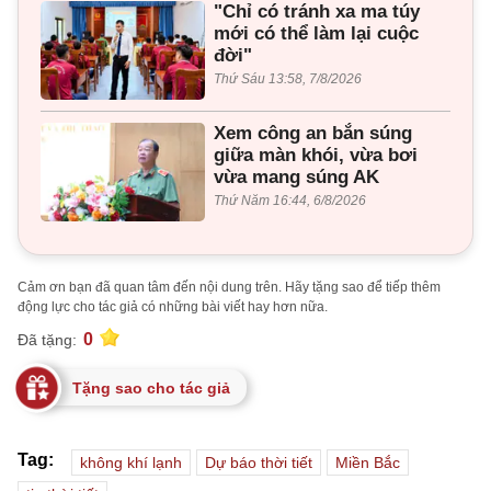
"Chỉ có tránh xa ma túy
mới có thể làm lại cuộc
đời"
Thứ Sáu 13:58, 7/8/2026
Xem công an bắn súng
giữa màn khói, vừa bơi
vừa mang súng AK
Thứ Năm 16:44, 6/8/2026
Cảm ơn bạn đã quan tâm đến nội dung trên. Hãy tặng sao để tiếp thêm
động lực cho tác giả có những bài viết hay hơn nữa.
0
Đã tặng:
Tặng sao cho tác giả
Tag:
không khí lạnh
Dự báo thời tiết
Miền Bắc