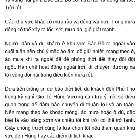
Trời rét.
Các khu vực khác có mưa rào và dông vài nơi. Trong mưa
dông có thể xảy ra lốc, sét, mưa đá, gió giật mạnh.
Người dân và du khách ở khu vực Bắc Bộ ra ngoài vào
cuối tuần nên chú ý mặc áo ấm, đồ giữ nhiệt, mang theo ô,
áo mưa khi ra ngoài để đề phòng thời tiết thay đổi đột
ngột. Hạn chế hoạt động ngoài trời, di chuyển đường xa
tới vùng đồi núi trong điều kiện mưa rét.
Dựa trên thông tin dự báo thời tiết, du khách đến Phú Thọ
trong kỳ nghỉ Giỗ Tổ Hùng Vương cần lưu ý một số điều
quan trọng để đảm bảo chuyến đi thuận lợi và an toàn.
Nên mang theo áo khoác mỏng, áo mưa hoặc ô dù, đặc
biệt là vào sáng sớm và chiều tối khi trời có thể trở lạnh.
Giày chống trượt cũng là lựa chọn tốt nếu tham quan khu
vực đền Hùng hay các điểm di tích khác.