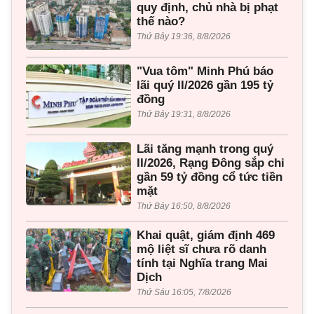
quy định, chủ nhà bị phạt
thế nào?
Thứ Bảy 19:36, 8/8/2026
"Vua tôm" Minh Phú báo
lãi quý II/2026 gần 195 tỷ
đồng
Thứ Bảy 19:31, 8/8/2026
Lãi tăng mạnh trong quý
II/2026, Rạng Đông sắp chi
gần 59 tỷ đồng cổ tức tiền
mặt
Thứ Bảy 16:50, 8/8/2026
Khai quật, giám định 469
mộ liệt sĩ chưa rõ danh
tính tại Nghĩa trang Mai
Dịch
Thứ Sáu 16:05, 7/8/2026