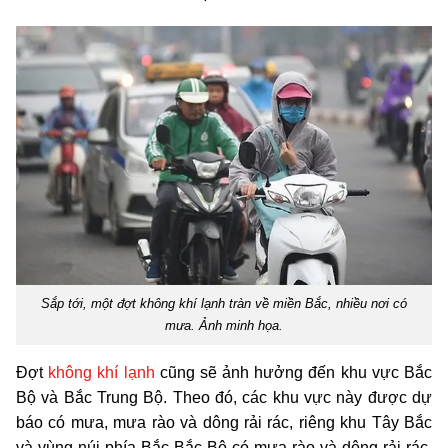
Sắp tới, một đợt không khí lạnh tràn về miền Bắc, nhiều nơi có
mưa. Ảnh minh họa.
Đợt
không khí lạnh
cũng sẽ ảnh hưởng đến khu vực Bắc
Bộ và Bắc Trung Bộ. Theo đó, các khu vực này được dự
báo có mưa, mưa rào và dông rải rác, riêng khu Tây Bắc
và vùng núi phía Bắc Bắc Bộ có mưa rào và dông rải rác.