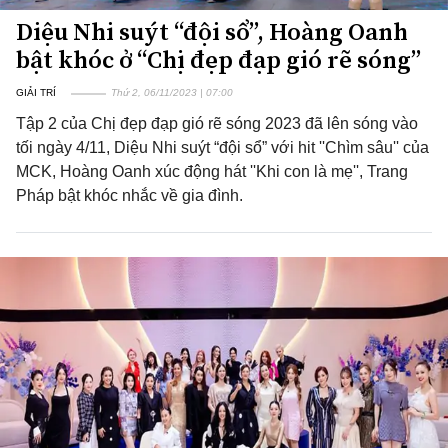
Diệu Nhi suýt “đội sổ”, Hoàng Oanh
bật khóc ở “Chị đẹp đạp gió rẽ sóng”
GIẢI TRÍ
Thứ 2, 06/11/2023 | 07:00
Tập 2 của Chị đẹp đạp gió rẽ sóng 2023 đã lên sóng vào
tối ngày 4/11, Diệu Nhi suýt “đội sổ” với hit ''Chìm sâu'' của
MCK, Hoàng Oanh xúc động hát ''Khi con là mẹ'', Trang
Pháp bật khóc nhắc về gia đình.