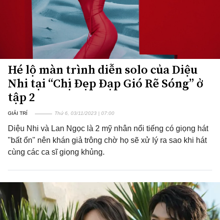
Hé lộ màn trình diễn solo của Diệu
Nhi tại “Chị Đẹp Đạp Gió Rẽ Sóng” ở
tập 2
GIẢI TRÍ
Thứ 6, 03/11/2023 | 07:00
Diệu Nhi và Lan Ngọc là 2 mỹ nhân nổi tiếng có giọng hát
"bất ổn" nên khán giả trông chờ họ sẽ xử lý ra sao khi hát
cùng các ca sĩ giọng khủng.