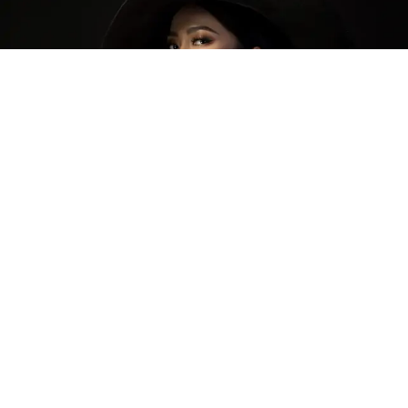
Diệu Nhi quyến rũ hút hồn trong bộ
ảnh mới
GIẢI TRÍ
Thứ 3, 12/09/2017 | 15:00
Diệu Nhi nhận được nhiều lời khen ngợi bởi gu thời trang
và phong cách ngày càng thăng hạng. Trong bộ ảnh mới
nhất, Diệu Nhi tiếp tục gây bất ngờ với hình ảnh gợi cảm,
sắc sảo.