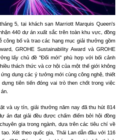
tháng 5, tại khách sạn Marriott Marquis Queen's
 nhận 440 dự án xuất sắc trên toàn khu vực, đồng
 lễ công bố và trao các hạng mục giải thưởng gồm
 Award, GROHE Sustainability Award và GROHE
ưởng lấy chủ đề "Đổi mới" phù hợp với bối cảnh
hiều thách thức và cơ hội của một thế giới không
và ứng dụng các ý tưởng mới cùng công nghệ, thiết
dựng tiên tiến đóng vai trò then chốt trong việc
 án.
ặt và uy tín, giải thưởng năm nay đã thu hút 814
 dự án đạt giải đều được chấm điểm bởi hội đồng
huyên gia trong ngành, dựa trên các tiêu chí về
tạo. Xét theo quốc gia, Thái Lan dẫn đầu với 116