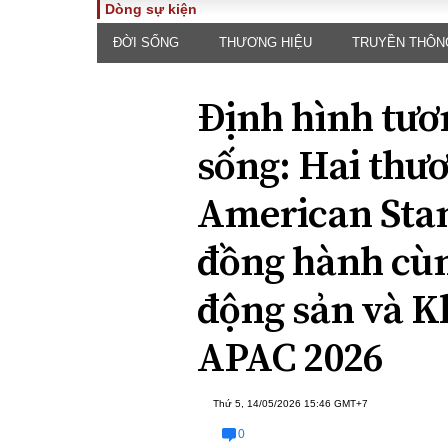
Dòng sự kiện
ĐỜI SỐNG
THƯƠNG HIỆU
TRUYỀN THÔN
TOÀN CẢNH
PHÁP 
Tiêu điểm
Dòng ch
Định hình tươ
luật
Chính sách
Góc nhìn 
Sự kiện
sống: Hai thươ
Hồ sơ đi
Đối thoại
Tiếng nó
American Sta
Thế giới
An ninh 
đồng hành cùn
động sản và K
APAC 2026
ĐA CHIỀU
INFOC
Thứ 5, 14/05/2026 15:46 GMT+7
Quan điểm
0