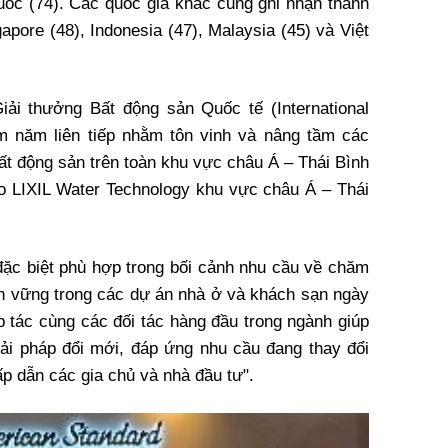
Quốc (74). Các quốc gia khác cũng ghi nhận thành
apore (48), Indonesia (47), Malaysia (45) và Việt
iải thưởng Bất động sản Quốc tế (International
ám năm liên tiếp nhằm tôn vinh và nâng tầm các
t động sản trên toàn khu vực châu Á – Thái Bình
o LIXIL Water Technology khu vực châu Á – Thái
ặc biệt phù hợp trong bối cảnh nhu cầu về chăm
n vững trong các dự án nhà ở và khách sạn ngày
ợp tác cùng các đối tác hàng đầu trong ngành giúp
iải pháp đổi mới, đáp ứng nhu cầu đang thay đổi
ấp dẫn các gia chủ và nhà đầu tư".