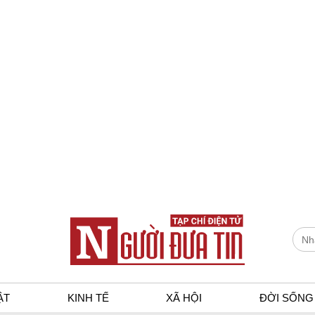
ẬT
KINH TẾ
XÃ HỘI
ĐỜI SỐNG