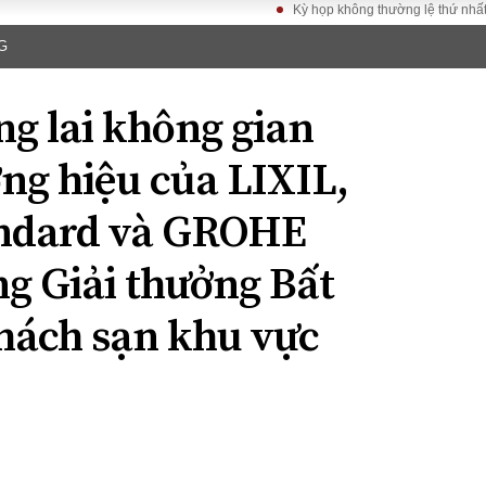
Kỳ họp không thường lệ thứ nhất, Quốc hội 
G
LUẬT
KINH TẾ
XÃ HỘI
ảy pháp
Bất động sản
Dân sinh
ng lai không gian
Tài chính - Ngân
Giáo dục
luật gia
hàng
Văn hoá
ng hiệu của LIXIL,
ều tra
Kinh tế vĩ mô
Môi trườn
i công dân
Hồ sơ doanh
ndard và GROHE
Giao thông
nghiệp
- Hình sự
Xu hướng thị
g Giải thưởng Bất
trường
Tiêu dùng và dư
hách sạn khu vực
luận
Công nghệ
US