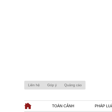
Liên hệ
Góp ý
Quảng cáo
TOÀN CẢNH
PHÁP LU