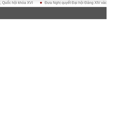
khóa XVI
Đưa Nghị quyết Đại hội Đảng XIV vào cuộc sống
Hướng tới 
ĐỜI SỐNG
Gia đình
Sức khỏe
Cần biết
g
Cộng đồng mạng
 – Đô thị