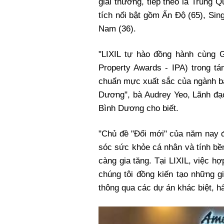
giải thưởng, tiếp theo là Trung 
tích nổi bật gồm Ấn Độ (65), Sing
Nam (36).
"LIXIL tự hào đồng hành cùng G
Property Awards - IPA) trong t
chuẩn mực xuất sắc của ngành bấ
Dương", bà Audrey Yeo, Lãnh đạ
Bình Dương cho biết.
"Chủ đề "Đổi mới" của năm nay đ
sóc sức khỏe cá nhân và tính bề
càng gia tăng. Tại LIXIL, việc h
chúng tôi đồng kiến tạo những g
thông qua các dự án khác biệt, h