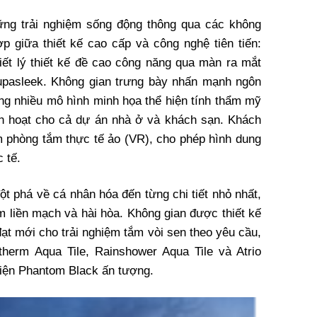
ững trải nghiệm sống động thông qua các không
ợp giữa thiết kế cao cấp và công nghệ tiên tiến:
iết lý thiết kế đề cao công năng qua màn ra mắt
upasleek. Không gian trưng bày nhấn mạnh ngôn
cùng nhiều mô hình minh họa thể hiện tính thẩm mỹ
nh hoạt cho cả dự án nhà ở và khách sạn. Khách
 phòng tắm thực tế ảo (VR), cho phép hình dung
 tế.
 phá về cá nhân hóa đến từng chi tiết nhỏ nhất,
m liền mạch và hài hòa. Không gian được thiết kế
đạt mới cho trải nghiệm tắm vòi sen theo yêu cầu,
herm Aqua Tile, Rainshower Aqua Tile và Atrio
thiện Phantom Black ấn tượng.