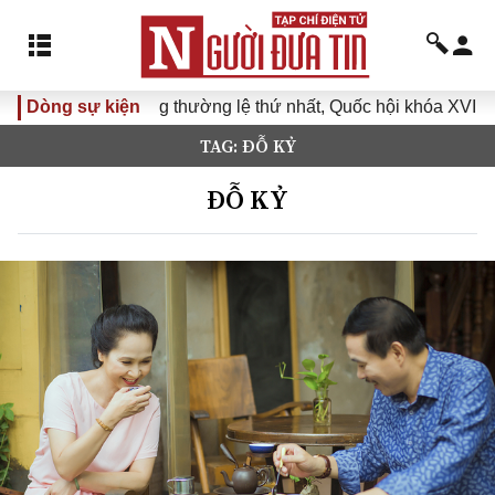
họp không thường lệ thứ nhất, Quốc hội khóa XVI
Dòng sự kiện
Đưa Ngh
TAG: ĐỖ KỶ
ĐỖ KỶ