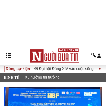
ưa Nghị quyết Đại hội Đảng XIV vào cuộc sống
Dòng sự kiện
Hướng tới
KINH TẾ
Xu hướng thị trường