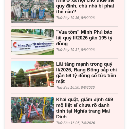
Nhà ở xã hội cho thuê sai
quy định, chủ nhà bị phạt
thế nào?
Thứ Bảy 19:36, 8/8/2026
"Vua tôm" Minh Phú báo
lãi quý II/2026 gần 195 tỷ
đồng
Thứ Bảy 19:31, 8/8/2026
Lãi tăng mạnh trong quý
II/2026, Rạng Đông sắp chi
gần 59 tỷ đồng cổ tức tiền
mặt
Thứ Bảy 16:50, 8/8/2026
Khai quật, giám định 469
mộ liệt sĩ chưa rõ danh
tính tại Nghĩa trang Mai
Dịch
Thứ Sáu 16:05, 7/8/2026