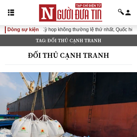
Dòng sự kiện
Kỳ họp không thường lệ thứ nhất, Quốc hội khóa 
TAG: ĐỐI THỦ CẠNH TRANH
ĐỐI THỦ CẠNH TRANH