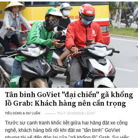
Tân binh GoViet "đại chiến" gã khổng
lồ Grab: Khách hàng nên cẩn trọng
TIÊU DÙNG & DƯ LUẬN
Thứ 7, 20/10/2018 | 10:07
Trước sự cạnh tranh khốc liệt giữa hai hãng đặt xe công
nghệ, khách hàng bối rối khi đặt xe "tân binh" GoViet
nhưng tài xế đến đón lại của "gã khổng lồ" Grab. Sự việc