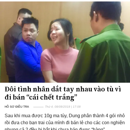
Đôi tình nhân dắt tay nhau vào tù vì
đi bán “cái chết trắng”
HỒ SƠ ĐIỀU TRA
Thứ 4, 08/08/2018 | 17:08
Sau khi mua được 10g ma túy, Dung phân thành 4 gói nhỏ
rồi đưa cho bạn trai của mình đi bán lẻ cho các con nghiện
nhưng cả 2 đều bị bắt khi chưa bán được “hàng”.