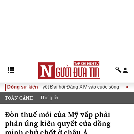
Đưa Nghị quyết Đại hội Đảng XIV vào cuộc sống
Dòng sự kiện
Hướng tớ
TOÀN CẢNH
Thế giới
Đòn thuế mới của Mỹ vấp phải
phản ứng kiên quyết của đồng
minh chủ chốt ở châu Á