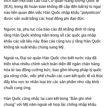
trích dẫn một báo cáo của Cơ quan Năng lượng Quốc tế
(IEA), trong đó hoàn toàn không đề cập đến bất kỳ lo ngại
nào liên quan đến việc Hàn Quốc nhập khẩu "polysilicon"
được sản xuất bằng các hoạt động phi đạo đức.
Ngược lại, phụ lục của báo cáo đã khẳng định rõ ràng
rằng Hàn Quốc không nằm trong số các quốc gia nhập
khẩu các vật liệu này. Báo cáo cũng lưu ý rằng Hàn Quốc
không tái xuất khẩu chúng sang Mỹ.
Ngoài ra, Đại sứ quán Hàn Quốc cho biết nước này đã
triển khai nhiều chính sách toàn diện để ngăn chặn hàng
hóa từ lao động cưỡng bức, bao gồm khung pháp lý quốc
gia vững chắc, việc phê chuẩn các cam kết quốc tế và thúc
đẩy khu vực tư nhân loại trừ các sản phẩm như vậy khỏi
chuỗi cung ứng.
Hàn Quốc cũng nhắc lại cam kết trong "Bản ghi nhớ
chung" với Mỹ năm ngoái về hợp tác chống nhập khẩu