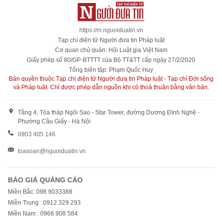
https://m.nguoiduatin.vn
Tạp chí điện tử Người đưa tin Pháp luật
Cơ quan chủ quản: Hội Luật gia Việt Nam
Giấy phép số 80/GP-BTTTT của Bộ TT&TT cấp ngày 27/2/2020
Tổng biên tập: Phạm Quốc Huy
Bản quyền thuộc Tạp chí điện tử Người đưa tin Pháp luật - Tạp chí Đời sống
và Pháp luật. Chỉ được phép dẫn nguồn khi có thoả thuận bằng văn bản.
Tầng 4, Tòa tháp Ngôi Sao - Star Tower, đường Dương Đình Nghệ -
Phường Cầu Giấy - Hà Nội
0903 405 146
toasoan@nguoiduatin.vn
BÁO GIÁ QUẢNG CÁO
Miền Bắc: 098 9033388
Miền Trung : 0912 329 293
Miền Nam : 0966 908 584