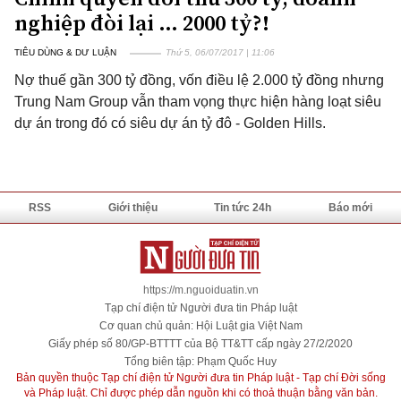
nghiệp đòi lại … 2000 tỷ?!
TIÊU DÙNG & DƯ LUẬN
Thứ 5, 06/07/2017 | 11:06
Nợ thuế gần 300 tỷ đồng, vốn điều lệ 2.000 tỷ đồng nhưng
Trung Nam Group vẫn tham vọng thực hiện hàng loạt siêu
dự án trong đó có siêu dự án tỷ đô - Golden Hills.
RSS
Giới thiệu
Tin tức 24h
Báo mới
https://m.nguoiduatin.vn
Tạp chí điện tử Người đưa tin Pháp luật
Cơ quan chủ quản: Hội Luật gia Việt Nam
Giấy phép số 80/GP-BTTTT của Bộ TT&TT cấp ngày 27/2/2020
Tổng biên tập: Phạm Quốc Huy
Bản quyền thuộc Tạp chí điện tử Người đưa tin Pháp luật - Tạp chí Đời sống
và Pháp luật. Chỉ được phép dẫn nguồn khi có thoả thuận bằng văn bản.