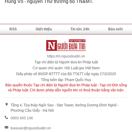
Hùng Võ - nguyên Thứ trưởng bộ TN&MT.
RSS
Giới thiệu
Tin tức 24h
Báo mới
https://m.nguoiduatin.vn
Tạp chí điện tử Người đưa tin Pháp luật
Cơ quan chủ quản: Hội Luật gia Việt Nam
Giấy phép số 80/GP-BTTTT của Bộ TT&TT cấp ngày 27/2/2020
Tổng biên tập: Phạm Quốc Huy
Bản quyền thuộc Tạp chí điện tử Người đưa tin Pháp luật - Tạp chí Đời sống
và Pháp luật. Chỉ được phép dẫn nguồn khi có thoả thuận bằng văn bản.
Tầng 4, Tòa tháp Ngôi Sao - Star Tower, đường Dương Đình Nghệ -
Phường Cầu Giấy - Hà Nội
0903 405 146
toasoan@nguoiduatin.vn