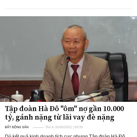
Tập đoàn Hà Đô "ôm" nợ gần 10.000
tỷ, gánh nặng từ lãi vay đè nặng
BẤT ĐỘNG SẢN
Thứ 4, 02/06/2021 | 09:53
Dù kết quả kinh doanh tích cực nhưng Tập đoàn Hà Đô