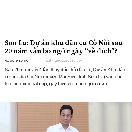
Sơn La: Dự án khu dân cư Cò Nòi sau
20 năm vẫn bỏ ngỏ ngày “về đích”?
HỒ SƠ ĐIỀU TRA
Thứ 4, 26/06/2024 | 14:54
Sau 20 năm với 4 lần thay đổi chủ đầu tư, Dự án Khu dân
cư ngã ba Cò Nòi (huyện Mai Sơn, tỉnh Sơn La) vẫn còn
tồn tại nhiều bất cập, gây bức xúc cho người dân.