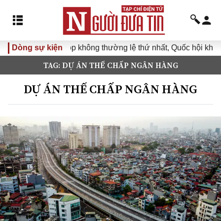
Dòng sự kiện
Kỳ họp không thường lệ thứ nhất, Quốc hội khóa XVI
TAG: DỰ ÁN THẾ CHẤP NGÂN HÀNG
DỰ ÁN THẾ CHẤP NGÂN HÀNG