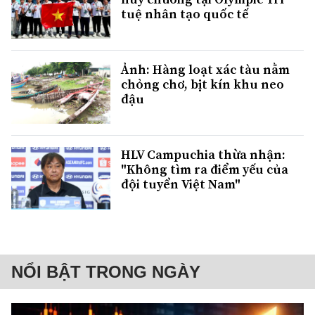
tuệ nhân tạo quốc tế
Ảnh: Hàng loạt xác tàu nằm
chỏng chơ, bịt kín khu neo
đậu
HLV Campuchia thừa nhận:
"Không tìm ra điểm yếu của
đội tuyển Việt Nam"
NỔI BẬT TRONG NGÀY