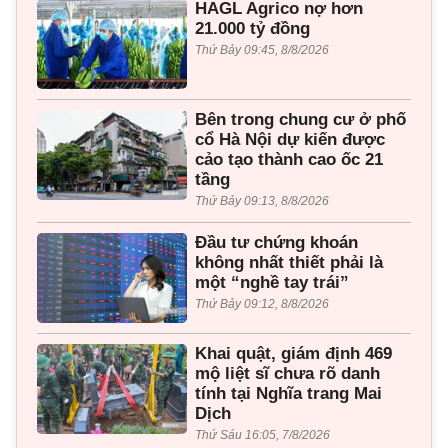
HAGL Agrico nợ hơn
21.000 tỷ đồng
Thứ Bảy 09:45, 8/8/2026
Bên trong chung cư ở phố
cổ Hà Nội dự kiến được
cảo tạo thành cao ốc 21
tầng
Thứ Bảy 09:13, 8/8/2026
Đầu tư chứng khoán
không nhất thiết phải là
một “nghề tay trái”
Thứ Bảy 09:12, 8/8/2026
Khai quật, giám định 469
mộ liệt sĩ chưa rõ danh
tính tại Nghĩa trang Mai
Dịch
Thứ Sáu 16:05, 7/8/2026