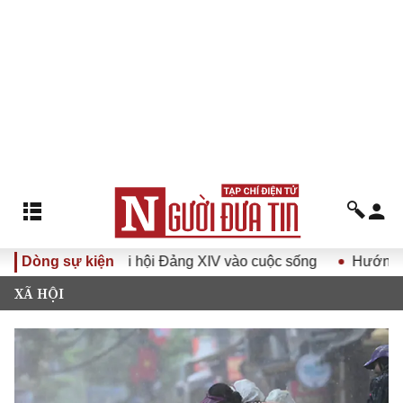
ị quyết Đại hội Đảng XIV vào cuộc sống
Dòng sự kiện
Hướng tới Đại hộ
XÃ HỘI