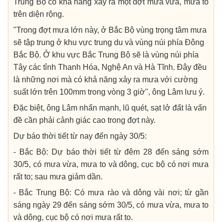
Trung Bộ có khả năng xảy ra một đợt mưa vừa, mưa to
trên diện rộng.
"Trong đợt mưa lớn này, ở Bắc Bộ vùng trọng tâm mưa
sẽ tập trung ở khu vực trung du và vùng núi phía Đông
Bắc Bộ. Ở khu vực Bắc Trung Bộ sẽ là vùng núi phía
Tây các tỉnh Thanh Hóa, Nghệ An và Hà Tĩnh. Đây đều
là những nơi mà có khả năng xảy ra mưa với cường
suất lớn trên 100mm trong vòng 3 giờ", ông Lâm lưu ý.
Đặc biệt, ông Lâm nhấn mạnh, lũ quét, sạt lở đất là vấn
đề cần phải cảnh giác cao trong đợt này.
Dự báo thời tiết từ nay đến ngày 30/5:
- Bắc Bộ: Dự báo thời tiết từ đêm 28 đến sáng sớm
30/5, có mưa vừa, mưa to và dông, cục bộ có nơi mưa
rất to; sau mưa giảm dần.
- Bắc Trung Bộ: Có mưa rào và dông vài nơi; từ gần
sáng ngày 29 đến sáng sớm 30/5, có mưa vừa, mưa to
và dông, cục bộ có nơi mưa rất to.