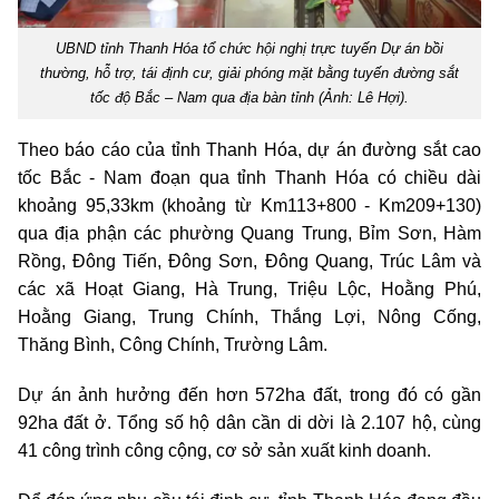
UBND tỉnh Thanh Hóa tổ chức hội nghị trực tuyến Dự án bồi
thường, hỗ trợ, tái định cư, giải phóng mặt bằng tuyến đường sắt
tốc độ Bắc – Nam qua địa bàn tỉnh (Ảnh: Lê Hợi).
Theo báo cáo của tỉnh Thanh Hóa, dự án đường sắt cao
tốc Bắc - Nam đoạn qua tỉnh Thanh Hóa có chiều dài
khoảng 95,33km (khoảng từ Km113+800 - Km209+130)
qua địa phận các phường Quang Trung, Bỉm Sơn, Hàm
Rồng, Đông Tiến, Đông Sơn, Đông Quang, Trúc Lâm và
các xã Hoạt Giang, Hà Trung, Triệu Lộc, Hoằng Phú,
Hoằng Giang, Trung Chính, Thắng Lợi, Nông Cống,
Thăng Bình, Công Chính, Trường Lâm.
Dự án ảnh hưởng đến hơn 572ha đất, trong đó có gần
92ha đất ở. Tổng số hộ dân cần di dời là 2.107 hộ, cùng
41 công trình công cộng, cơ sở sản xuất kinh doanh.