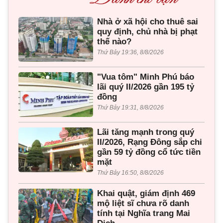
Nhà ở xã hội cho thuê sai
quy định, chủ nhà bị phạt
thế nào?
Thứ Bảy 19:36, 8/8/2026
"Vua tôm" Minh Phú báo
lãi quý II/2026 gần 195 tỷ
đồng
Thứ Bảy 19:31, 8/8/2026
Lãi tăng mạnh trong quý
II/2026, Rạng Đông sắp chi
gần 59 tỷ đồng cổ tức tiền
mặt
Thứ Bảy 16:50, 8/8/2026
Khai quật, giám định 469
mộ liệt sĩ chưa rõ danh
tính tại Nghĩa trang Mai