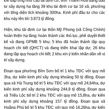
Để đáp ứng nhu cầu tái định cư, tỉnh Thanh Hóa đang đầu
tư xây dựng hạ tầng 39 khu tái định cư tại 16 xã, phường
với tổng diện tích khoảng 300ha. Kinh phí đầu tư cho các
khu này lên tới 3.873 tỷ đồng.
Hiện, khu tái định cư tại thôn Mỹ Phong (xã Công Chính)
hoàn thiện hạ tầng; hoàn thành các thủ tục, phê duyệt thiết
kế và đang GPMB 5 khu; 5 khu đã hoàn thành lập quy
hoạch chi tiết (QHCT) và đang triển khai lập dự; 26 khu
đang lập quy hoạch chi tiết; 2 khu xin ý kiến nhân dân về vị
trí xây dựng.
Đoạn qua phường Bỉm Sơn bố trí 1 khu TĐC với quy mô
3ha, dự kiến kinh phí xây dựng khoảng 50 tỷ đồng. Đoạn
qua xã Hà Trung bố trí 5 khu TĐC với quy mô 24,64ha, dự
kiến kinh phí xây dựng khoảng 244,9 tỷ đồng. Đoạn qua
xã Triệu Lộc bố trí 2 khu TĐC với quy mô 15,8ha, dự kiến
kinh phí xây dựng khoảng 157 tỷ đồng. Đoạn qua xã
Hoằng Phú bố trí 5 khu TĐC với quy mô 16,26ha, dự kiến