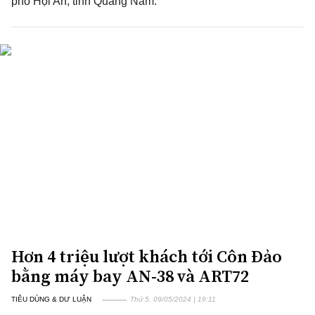
phố Hội An, tỉnh Quảng Nam.
Hơn 4 triệu lượt khách tới Côn Đảo
bằng máy bay AN-38 và ART72
TIÊU DÙNG & DƯ LUẬN
Thứ 5, 09/05/2024 | 19:11