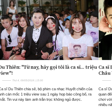
Du Thiên: "Từ nay, hãy gọi tôi là ca sĩ... triệu
Ca sĩ
view"!
Châu 
Thứ 4, 09/05/2018 | 15:00
Ca sĩ Du Thiên chia sẻ, bộ phim ca nhạc Huyết chiến của
Ca sĩ Du
anh cán mốc 1 triệu view sau 1 ngày họp báo công bố, ra
quan đế
mắt. Tin vui này làm anh trằn trọc không ngủ được.
chơi vớ
nhiều n