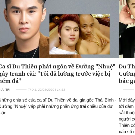
Ca sĩ Du Thiên phát ngôn về Đường "Nhuệ"
Du Th
gây tranh cãi: "Tôi đã lường trước việc bị
Cường
ném đá"
bác g
IẢI TRÍ
Thứ 4, 22/04/2020 | 14:53
Những chia sẻ của ca sĩ Du Thiên về đại gia gốc Thái Bình -
Mới đây
Đường "Nhuệ" vấp phải những phản ứng trái chiều của dư
tới đâm
luận.
sắt thu
người c
Thiên c
xấu số 