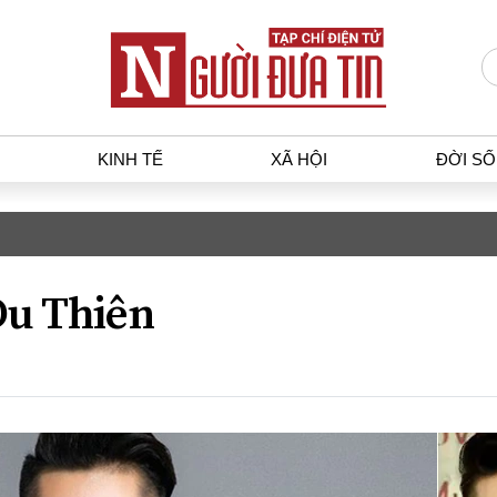
KINH TẾ
XÃ HỘI
ĐỜI S
T
KINH TẾ
XÃ HỘ
p luật
Bất động sản
Dân sin
u Thiên
gia
Tài chính - Ngân hàng
Giáo dụ
a
Kinh tế vĩ mô
Văn hoá
g dân
Hồ sơ doanh nghiệp
Môi trư
h sự
Xu hướng thị trường
Giao thô
Tiêu dùng và dư luận
Công nghệ