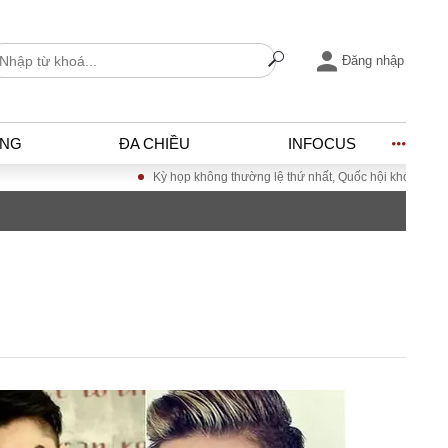
Đăng nhập
ỐNG
ĐA CHIỀU
INFOCUS
Kỳ họp không thường lệ thứ nhất, Quốc hội khóa XVI
Đư
I
ĐỜI SỐNG
h
Gia đình
c
Sức khỏe
Cần biết
ờng
Cộng đồng mạng
ng – Đô thị