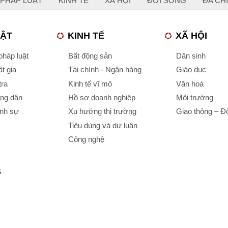
PHÁP LUẬT
KINH TẾ
XÃ HỘI
ĐỜI SỐNG
ĐA CH
UẬT
KINH TẾ
XÃ HỘI
háp luật
Bất động sản
Dân sinh
t gia
Tài chính - Ngân hàng
Giáo dục
tra
Kinh tế vĩ mô
Văn hoá
ông dân
Hồ sơ doanh nghiệp
Môi trường
ình sự
Xu hướng thị trường
Giao thông – Đô
Tiêu dùng và dư luận
Công nghệ
S