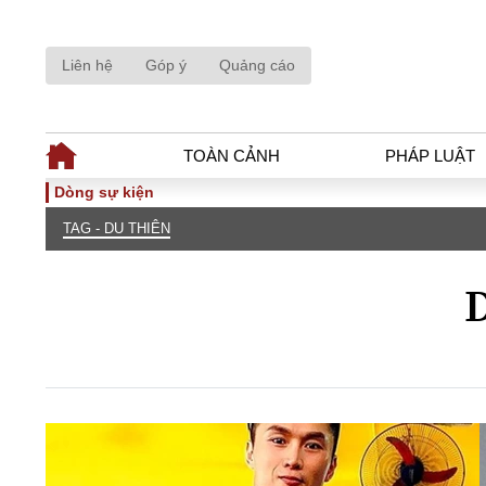
Liên hệ
Góp ý
Quảng cáo
TOÀN CẢNH
PHÁP LUẬT
Dòng sự kiện
TAG - DU THIÊN
TOÀN CẢNH
PHÁP LUẬ
Tiêu điểm
Dòng chảy phá
D
Chính sách
Góc nhìn luật 
Sự kiện
Hồ sơ điều tr
Đối thoại
Tiếng nói côn
Thế giới
An ninh - Hìn