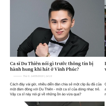
Ca sĩ Du Thiên nói gì trước thông tin bị
hành hung khi hát ở Vĩnh Phúc?
Thứ 3, 14/05/2019 | 14:13
Cách đây vài giờ, nhiều diễn đàn chia sẻ một clip ẩu đả của
một đám đông với Du Thiên - một ca sĩ của dòng nhạc trẻ.
Vậy ca sĩ này nói gì về những ồn ào vừa qua?