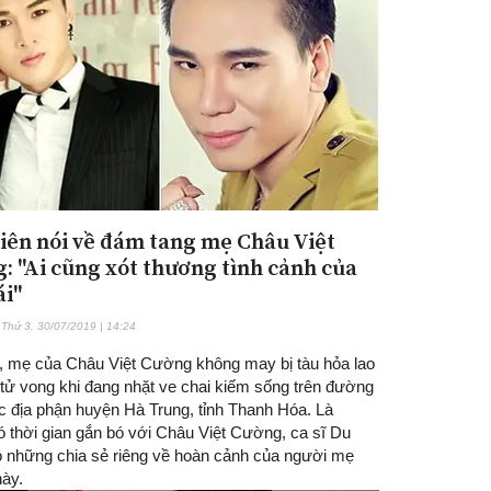
iên nói về đám tang mẹ Châu Việt
Đăng ký tin tức mới
: "Ai cũng xót thương tình cảnh của
ái"
Thứ 3, 30/07/2019 | 14:24
, mẹ của Châu Việt Cường không may bị tàu hỏa lao
 tử vong khi đang nhặt ve chai kiếm sống trên đường
ộc địa phận huyện Hà Trung, tỉnh Thanh Hóa. Là
ó thời gian gắn bó với Châu Việt Cường, ca sĩ Du
ó những chia sẻ riêng về hoàn cảnh của người mẹ
này.