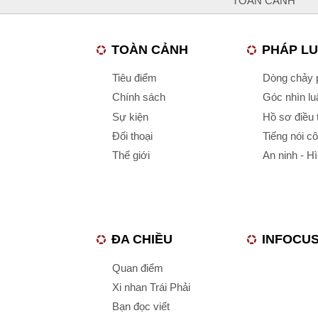
TOÀN CẢNH
TOÀN CẢNH
PHÁP L
Tiêu điểm
Dòng chảy p
Chính sách
Góc nhìn luậ
Sự kiện
Hồ sơ điều 
Đối thoại
Tiếng nói c
Thế giới
An ninh - H
ĐA CHIỀU
INFOCU
Quan điểm
Xi nhan Trái Phải
Bạn đọc viết