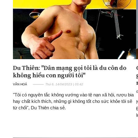
ĐA CHIỀU
INFOCUS
Quan điểm
Xi nhan Trái Phải
Bạn đọc viết
Du Thiên: "Dân mạng gọi tôi là du côn do
không hiểu con người tôi"
VĂN HOÁ
Thứ 6, 14/04/2023 | 03:42
G
"Tôi có nguyên tắc không vướng vào tệ nạn xã hội, rượu bia
hay chất kích thích, những gì không tốt cho sức khỏe tôi sẽ
từ chối", Du Thiên chia sẻ.