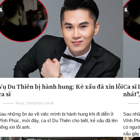
Vụ Du Thiên bị hành hung: Kẻ xấu đã xin lỗi
Ca sĩ 
ca sĩ
nhát"
Thứ 6, 17/05/2019 | 09:30
Sau những ồn ào về việc mình bị hành hung khi đi diễn ở
Sau nhữn
Vĩnh Phúc, mới đây, ca sĩ Du Thiên cho biết, kẻ xấu đã lên
Vĩnh Phú
iếng xin lỗi anh.
có ngườ
xấu gây