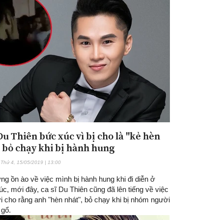
Du Thiên bức xúc vì bị cho là "kẻ hèn
, bỏ chạy khi bị hành hung
Thứ 4, 15/05/2019 | 13:00
g ồn ào về việc mình bị hành hung khi đi diễn ở
c, mới đây, ca sĩ Du Thiên cũng đã lên tiếng về việc
i cho rằng anh "hèn nhát", bỏ chạy khi bị nhóm người
 gổ.