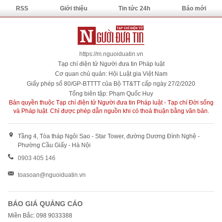
RSS
Giới thiệu
Tin tức 24h
Báo mới
https://m.nguoiduatin.vn
Tạp chí điện tử Người đưa tin Pháp luật
Cơ quan chủ quản: Hội Luật gia Việt Nam
Giấy phép số 80/GP-BTTTT của Bộ TT&TT cấp ngày 27/2/2020
Tổng biên tập: Phạm Quốc Huy
Bản quyền thuộc Tạp chí điện tử Người đưa tin Pháp luật - Tạp chí Đời sống
và Pháp luật. Chỉ được phép dẫn nguồn khi có thoả thuận bằng văn bản.
Tầng 4, Tòa tháp Ngôi Sao - Star Tower, đường Dương Đình Nghệ -
Phường Cầu Giấy - Hà Nội
0903 405 146
toasoan@nguoiduatin.vn
BÁO GIÁ QUẢNG CÁO
Miền Bắc: 098 9033388