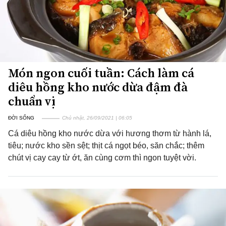
Món ngon cuối tuần: Cách làm cá
diêu hồng kho nước dừa đậm đà
chuẩn vị
ĐỜI SỐNG
Chủ nhật, 26/09/2021 | 06:05
Cá diêu hồng kho nước dừa với hương thơm từ hành lá,
tiêu; nước kho sền sệt; thịt cá ngọt béo, săn chắc; thêm
chút vị cay cay từ ớt, ăn cùng cơm thì ngon tuyệt vời.