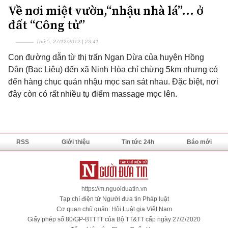
Về nơi miệt vườn,“nhậu nhà lá”... ở
đất “Công tử”
Thứ 5, 27/12/2012 | 23:41
Con đường dẫn từ thị trấn Ngan Dừa của huyện Hồng
Dân (Bạc Liêu) đến xã Ninh Hòa chỉ chừng 5km nhưng có
đến hàng chục quán nhậu mọc san sát nhau. Đặc biệt, nơi
đây còn có rất nhiều tụ điểm massage mọc lên.
RSS
Giới thiệu
Tin tức 24h
Báo mới
https://m.nguoiduatin.vn
Tạp chí điện tử Người đưa tin Pháp luật
Cơ quan chủ quản: Hội Luật gia Việt Nam
Giấy phép số 80/GP-BTTTT của Bộ TT&TT cấp ngày 27/2/2020