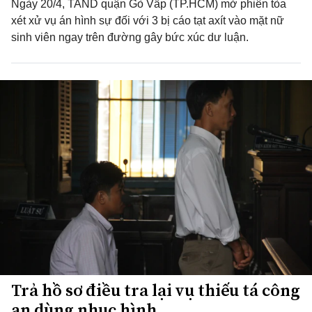
Ngày 20/4, TAND quận Gò Vấp (TP.HCM) mở phiên tòa
xét xử vụ án hình sự đối với 3 bị cáo tạt axít vào mặt nữ
sinh viên ngay trên đường gây bức xúc dư luận.
Trả hồ sơ điều tra lại vụ thiếu tá công
an dùng nhục hình