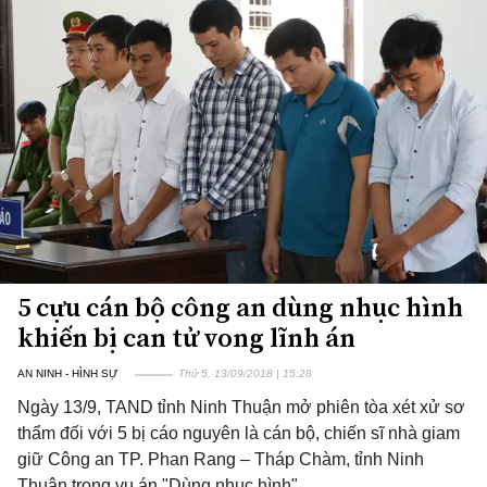
5 cựu cán bộ công an dùng nhục hình
khiến bị can tử vong lĩnh án
AN NINH - HÌNH SỰ
Thứ 5, 13/09/2018 | 15:28
Ngày 13/9, TAND tỉnh Ninh Thuận mở phiên tòa xét xử sơ
thẩm đối với 5 bị cáo nguyên là cán bộ, chiến sĩ nhà giam
giữ Công an TP. Phan Rang – Tháp Chàm, tỉnh Ninh
Thuận trong vụ án "Dùng nhục hình".