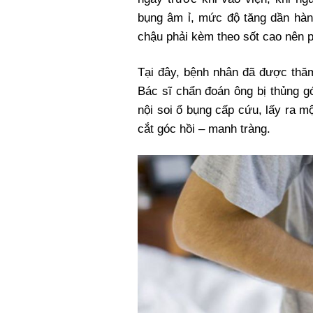
Xi nhan Trái Phải
bụng âm ỉ, mức độ tăng dần hàn
Bạn đọc viết
chậu phải kèm theo sốt cao nên p
Tại đây, bệnh nhân đã được thăm
Bác sĩ chẩn đoán ông bị thủng 
nội soi ổ bụng cấp cứu, lấy ra m
cắt góc hồi – manh tràng.