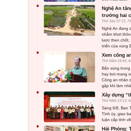
•
Nghệ An tăng
trưởng hai 
Thứ Sáu 07:15, 7/
Nghệ An đang dồ
nhằm khơi thông
lược then chốt,
triển của vùng
•
Xem công an
Thứ Năm 16:44, 6
Bắn súng trong 
hay bơi mang sú
Công an nhân d
gặp khi làm nhi
•
Xây dựng “t
Thứ Năm 15:13, 6
Sáng 6/8, Ban T
Tỉnh ủy, giao b
luận cấp tỉnh 
•
Hải Phòng: T