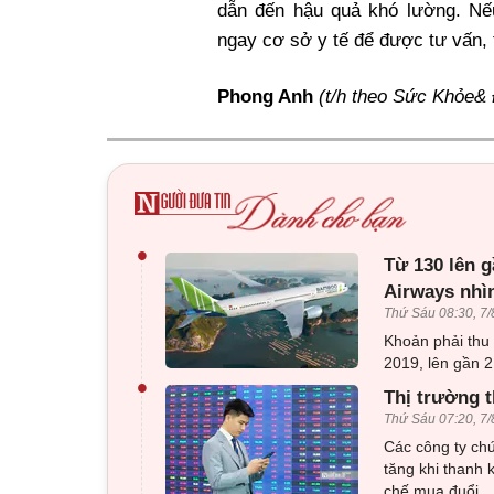
dẫn đến hậu quả khó lường. Nếu
ngay cơ sở y tế để được tư vấn, th
Phong Anh
(t/h theo Sức Khỏe& 
•
Từ 130 lên g
Airways nhì
Thứ Sáu 08:30, 7/
Khoản phải thu
2019, lên gần 2
•
Thị trường t
Thứ Sáu 07:20, 7/
Các công ty ch
tăng khi thanh 
chế mua đuổi.