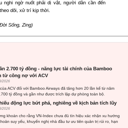
 nghi ngờ nuốt phải dị vật, người dân cần đến
eo dõi, xử trí kịp thời.
Đời Sống, Zing)
ần 2.700 tỷ đồng - năng lực tài chính của Bamboo
n từ công nợ với ACV
8/2026
 của ACV đối với Bamboo Airways đã tăng hơn 20 lần kể từ năm
.700 tỷ đồng và gần như được trích lập dự phòng toàn bộ.
hiếu động lực bứt phá, nghiêng về kịch bản tích lũy
8/2026
ứng khoán cho rằng VN-Index chưa đủ tín hiệu xác nhận xu hướng
khoản suy yếu, khuyến nghị nhà đầu tư ưu tiên quản trị rủi ro, hạn