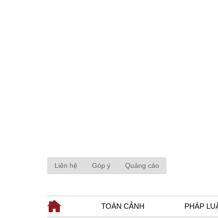
Liên hệ
Góp ý
Quảng cáo
TOÀN CẢNH
PHÁP LU