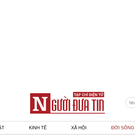
ẬT
KINH TẾ
XÃ HỘI
ĐỜI SỐNG