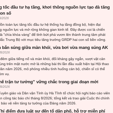
 tốc đầu tư hạ tầng, khơi thông nguồn lực tạo đà tăng
con số
8/2026
n toàn lực tăng tốc đầu tư hệ thống hạ tầng đồng bộ, hiện đại
 nguồn lực và mở rộng không gian kinh tế. Đây được coi là chiến
 là "chìa khóa vàng" để tỉnh bứt phá vươn lên thành trung tâm phát
 Bắc Trung Bộ với mục tiêu tăng trưởng GRDP hai con số bền vững.
 bắn súng giữa màn khói, vừa bơi vừa mang súng AK
/8/2026
đêm giữa tiếng nổ và màn khói, đối kháng gậy ngắn, vượt vật cản
ng trên mặt nước mở là những bài thi lần đầu xuất hiện tại Hội thao
ân năm 2026, mô phỏng nhiều tình huống cán bộ, chiến sĩ có thể
ệm vụ.
hế trận tư tưởng” vững chắc trong giai đoạn mới
/8/2026
uyên giáo và Dân vận Tỉnh ủy Hà Tĩnh tổ chức hội nghị báo cáo viên
an công tác báo chí tháng 8/2026; tổng kết và trao giải Cuộc thi chính
về bảo vệ nền tảng tư tưởng của Đảng năm 2026.
hí điểm đưa luật sư đến tổ dân phố, hỗ trợ miễn phí