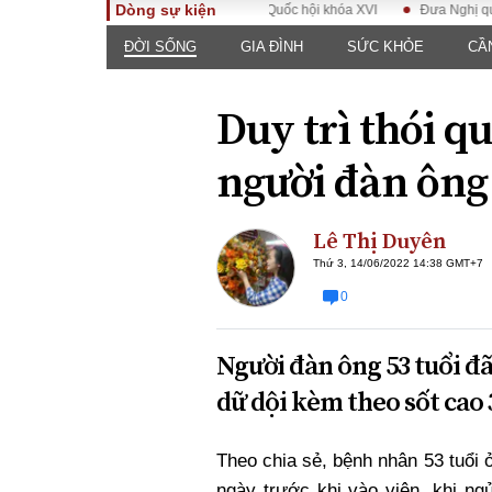
Dòng sự kiện
Kỳ họp không thường lệ thứ nhất, Quốc hội khóa XVI
Đưa Nghị quyết Đại
ĐỜI SỐNG
GIA ĐÌNH
SỨC KHỎE
CẦ
TOÀN CẢNH
PHÁP 
Tiêu điểm
Dòng ch
Duy trì thói q
luật
Chính sách
Góc nhìn 
Sự kiện
người đàn ông 
Hồ sơ đi
Đối thoại
Tiếng nó
Thế giới
Lê Thị Duyên
An ninh 
Thứ 3, 14/06/2022 14:38 GMT+7
0
Người đàn ông 53 tuổi đã
dữ dội kèm theo sốt cao 
ĐA CHIỀU
INFOC
Theo chia sẻ, bệnh nhân 53 tuổi 
Quan điểm
ngày trước khi vào viện, khi ng