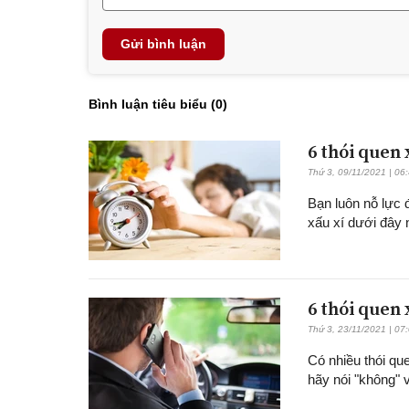
Gửi bình luận
Bình luận tiêu biểu (
0
)
6 thói quen
Thứ 3, 09/11/2021 | 06
Bạn luôn nỗ lực 
xấu xí dưới đây 
6 thói quen 
Thứ 3, 23/11/2021 | 07
Có nhiều thói que
hãy nói "không" 