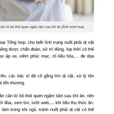
ần từ bỏ thói quen ngậm tăm sau khi ăn (Ảnh minh họa)
i Tổng hợp, cho biết tình trạng nuốt phải dị vật
ông được chẩn đoán, xử trí đúng, kịp thời có thể
hư áp xe, viêm phúc mạc, rò tiêu hóa,… đe dọa
rên, các bác sĩ đã cố gắng tìm dị vật, xử lý tổn
ị tổn thương.
n cần từ bỏ thói quen ngậm tăm sau khi ăn, nên
i đùa, xem tivi, lướt web,… khi tiêu thụ thức ăn.
tăm trong khi ngủ, tránh nuốt phải dị vật có thể