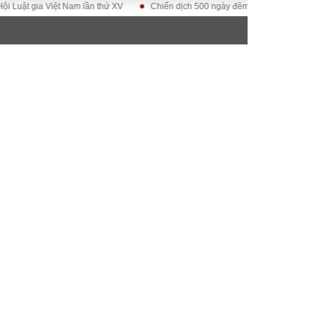
 gia Việt Nam lần thứ XV
Chiến dịch 500 ngày đêm
Kỷ nguyên vươn m
ĐỜI SỐNG
Gia đình
Sức khỏe
Cần biết
g
Cộng đồng mạng
 – Đô thị