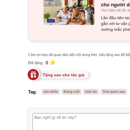
cho người d
Thứ Năm 08:39, 6
Lần đầu tiên tạ
gắn với tư vấn 
vướng mắc pháp
Cảm ơn bạn đã quan tâm đến nội dung trên. Hãy tặng sao để tiếp
0
Đã tặng:
Tặng sao cho tác giả
Tag:
sức khỏe
thủng ruột
món ăn
Thoi quen xau