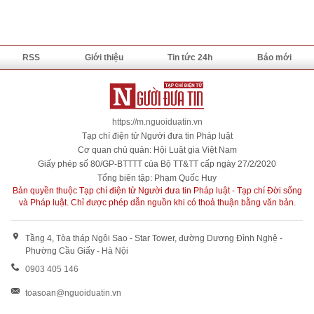
RSS
Giới thiệu
Tin tức 24h
Báo mới
https://m.nguoiduatin.vn
Tạp chí điện tử Người đưa tin Pháp luật
Cơ quan chủ quản: Hội Luật gia Việt Nam
Giấy phép số 80/GP-BTTTT của Bộ TT&TT cấp ngày 27/2/2020
Tổng biên tập: Phạm Quốc Huy
Bản quyền thuộc Tạp chí điện tử Người đưa tin Pháp luật - Tạp chí Đời sống
và Pháp luật. Chỉ được phép dẫn nguồn khi có thoả thuận bằng văn bản.
Tầng 4, Tòa tháp Ngôi Sao - Star Tower, đường Dương Đình Nghệ -
Phường Cầu Giấy - Hà Nội
0903 405 146
toasoan@nguoiduatin.vn