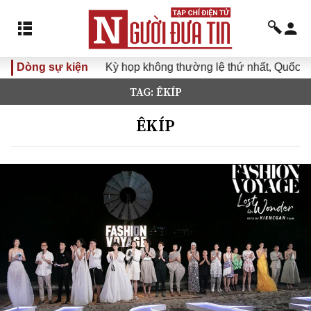
Dòng sự kiện
Kỳ họp không thường lệ thứ nhất, Quốc hội 
TAG: ÊKÍP
ÊKÍP