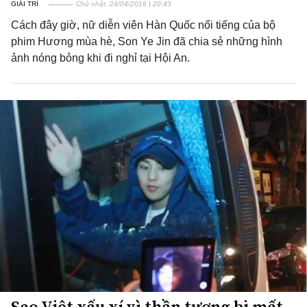
GIẢI TRÍ
Chủ nhật, 24/04/2016 | 20:43
Cách đây giờ, nữ diễn viên Hàn Quốc nổi tiếng của bộ
phim Hương mùa hè, Son Ye Jin đã chia sẻ những hình
ảnh nóng bỏng khi đi nghỉ tại Hội An.
Sao Việt xấu xí vì thần tượng bị mất