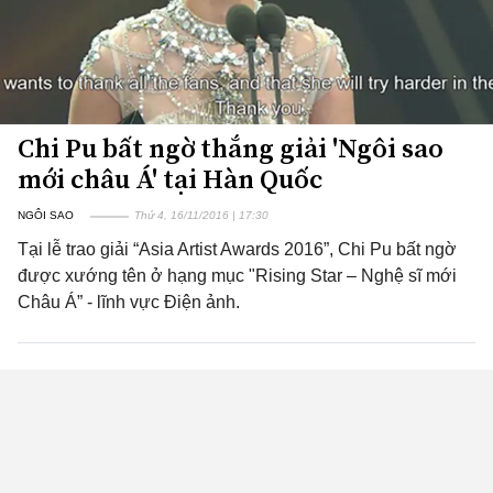
Chi Pu bất ngờ thắng giải 'Ngôi sao
mới châu Á' tại Hàn Quốc
NGÔI SAO
Thứ 4, 16/11/2016 | 17:30
Tại lễ trao giải “Asia Artist Awards 2016”, Chi Pu bất ngờ
được xướng tên ở hạng mục "Rising Star – Nghệ sĩ mới
Châu Á” - lĩnh vực Điện ảnh.