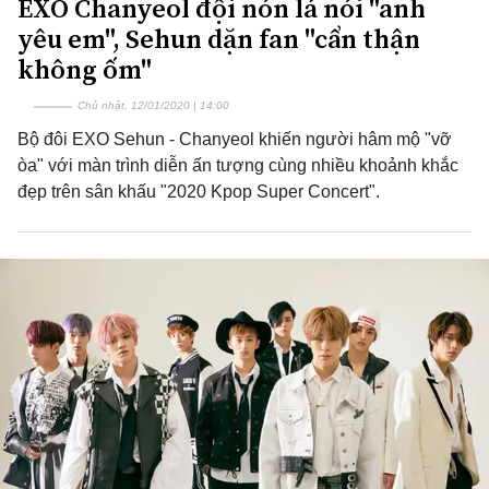
EXO Chanyeol đội nón lá nói "anh
yêu em", Sehun dặn fan "cẩn thận
không ốm"
Chủ nhật, 12/01/2020 | 14:00
Bộ đôi EXO Sehun - Chanyeol khiến người hâm mộ "vỡ
òa" với màn trình diễn ấn tượng cùng nhiều khoảnh khắc
đẹp trên sân khấu "2020 Kpop Super Concert".