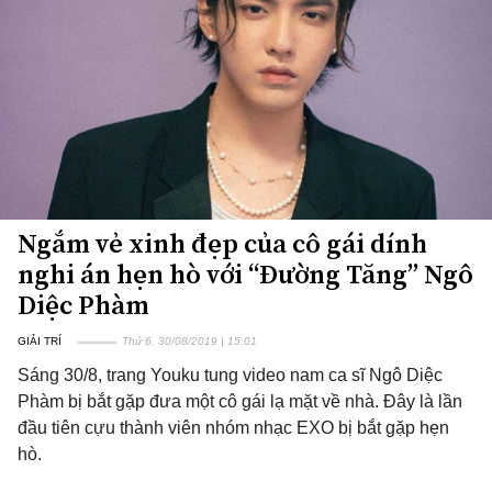
Ngắm vẻ xinh đẹp của cô gái dính
nghi án hẹn hò với “Đường Tăng” Ngô
Diệc Phàm
GIẢI TRÍ
Thứ 6, 30/08/2019 | 15:01
Sáng 30/8, trang Youku tung video nam ca sĩ Ngô Diệc
Phàm bị bắt gặp đưa một cô gái lạ mặt về nhà. Đây là lần
đầu tiên cựu thành viên nhóm nhạc EXO bị bắt gặp hẹn
hò.