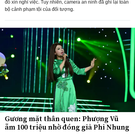
đó xin nghỉ việc. Tuy nhiên, camera an ninh đã ghi lại toàn
bộ cảnh phạm tội của đối tượng.
Gương mặt thân quen: Phượng Vũ
ẵm 100 triệu nhờ đóng giả Phi Nhung