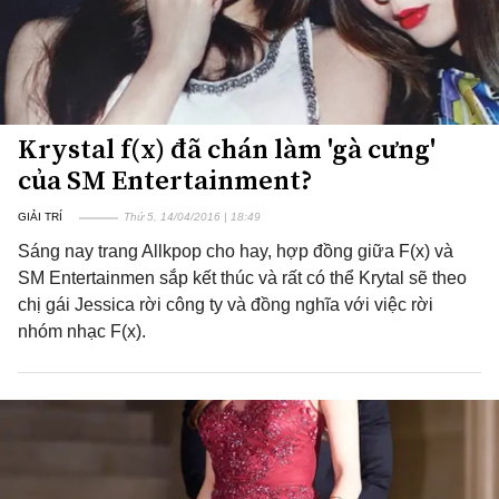
Krystal f(x) đã chán làm 'gà cưng'
của SM Entertainment?
GIẢI TRÍ
Thứ 5, 14/04/2016 | 18:49
Sáng nay trang Allkpop cho hay, hợp đồng giữa F(x) và
SM Entertainmen sắp kết thúc và rất có thể Krytal sẽ theo
chị gái Jessica rời công ty và đồng nghĩa với việc rời
nhóm nhạc F(x).